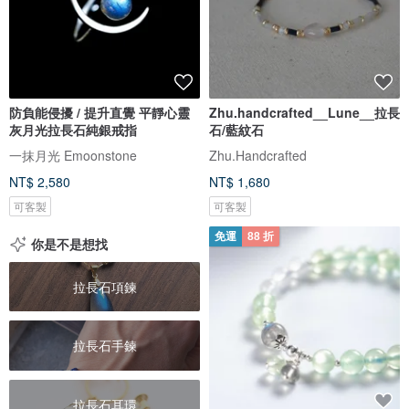
防負能侵擾 / 提升直覺 平靜心靈
Zhu.handcrafted__Lune__拉長
灰月光拉長石純銀戒指
石/藍紋石
一抹月光 Emoonstone
Zhu.Handcrafted
NT$ 2,580
NT$ 1,680
可客製
可客製
免運
88 折
你是不是想找
拉長石項鍊
拉長石手鍊
拉長石耳環