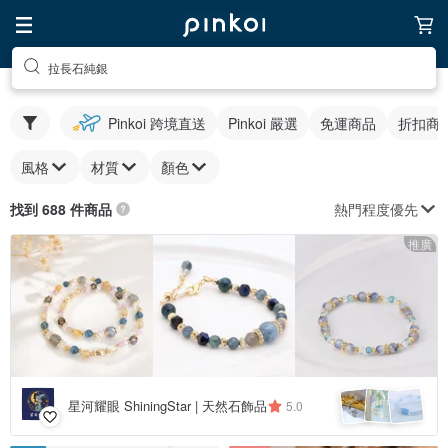
拉長石純銀
Pinkoi 跨境直送
Pinkoi 嚴選
免運商品
折扣商
風格
材質
顏色
熱門程度優先
找到 688 件商品
推廣
星河耀眼 ShiningStar | 天然石飾品
5.0