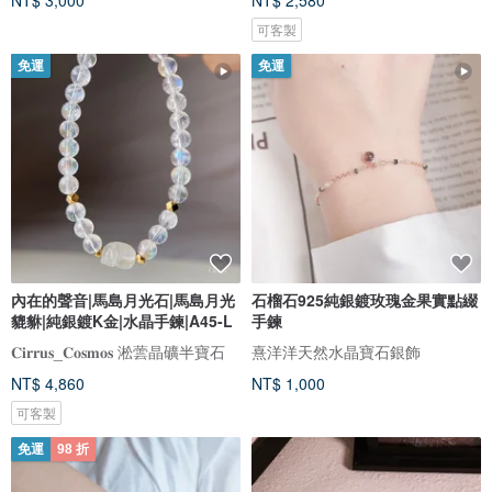
NT$ 3,000
NT$ 2,580
可客製
免運
免運
內在的聲音|馬島月光石|馬島月光
石榴石925純銀鍍玫瑰金果實點綴
貔貅|純銀鍍K金|水晶手鍊|A45-L
手鍊
𝐂𝐢𝐫𝐫𝐮𝐬_𝐂𝐨𝐬𝐦𝐨𝐬 淞蕓晶礦半寶石
熹洋洋天然水晶寶石銀飾
NT$ 4,860
NT$ 1,000
可客製
免運
98 折