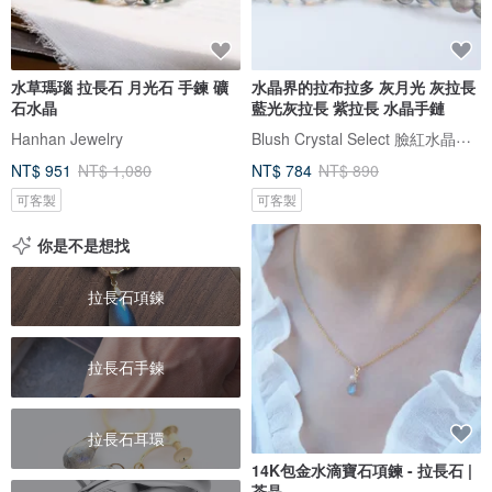
水草瑪瑙 拉長石 月光石 手鍊 礦
水晶界的拉布拉多 灰月光 灰拉長
石水晶
藍光灰拉長 紫拉長 水晶手鏈
Blush Crystal Select 臉紅水晶飾品選物店
Hanhan Jewelry
NT$ 951
NT$ 1,080
NT$ 784
NT$ 890
可客製
可客製
你是不是想找
拉長石項鍊
拉長石手鍊
拉長石耳環
14K包金水滴寶石項鍊 - 拉長石 |
茶晶