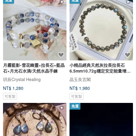
免運
免運
月霧藍影-雪花幽靈×拉長石×藍晶
小精品經典天然灰拉長拉長石
石×月光石水滴/天然水晶手鍊
6.5mm10.72g穩定安定能量增加
洞悉力
玥辰Crystal Healing
晶玉良言閣
NT$ 1,280
NT$ 1,980
可客製
可客製
免運