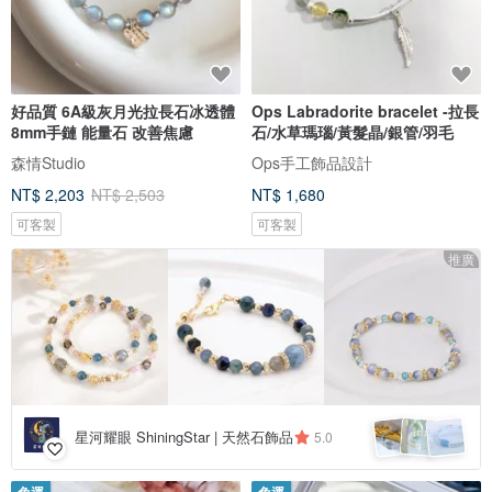
好品質 6A級灰月光拉長石冰透體
Ops Labradorite bracelet -拉長
8mm手鏈 能量石 改善焦慮
石/水草瑪瑙/黃髮晶/銀管/羽毛
森情Studio
Ops手工飾品設計
NT$ 2,203
NT$ 2,503
NT$ 1,680
可客製
可客製
推廣
星河耀眼 ShiningStar | 天然石飾品
5.0