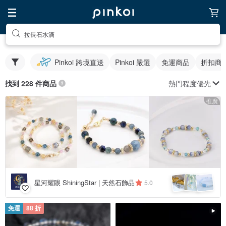
拉長石水滴
Pinkoi 跨境直送
Pinkoi 嚴選
免運商品
折扣商
熱門程度優先
找到 228 件商品
推廣
星河耀眼 ShiningStar | 天然石飾品
5.0
免運
88 折