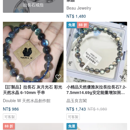
拉長石戒指
Beau Jewelry
NT$ 1,480
免運
88 折
【訂製品】拉長石 灰月光石 彩光
小精品天然優雅灰拉長拉長石7.2-
天然水晶 6-10mm 手串
7.5mm14.69g安定能量增加洞悉
力
Double W 天然水晶創作館
晶玉良言閣
NT$ 986
NT$ 1,743
NT$ 1,980
可客製
可客製
88 折
免運