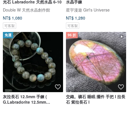
光石 Labradorite 天然水晶 6-10
水晶手鍊
Double W 天然水晶創作館
星宇漫遊 Girl's Universe
NT$ 1,080
NT$ 1,280
可客製
可客製
免運
96 折
灰拉長石 12.5mm 手鍊 (
交織。礦石 睡眠 擺件 手把 l 拉長
G.Labradorite 12.5mm
石 紫拉長石 l
Bracelet )
HK-Accessories
A:Triangle
NT$ 2,747
NT$ 860
NT$ 890
獨家販售