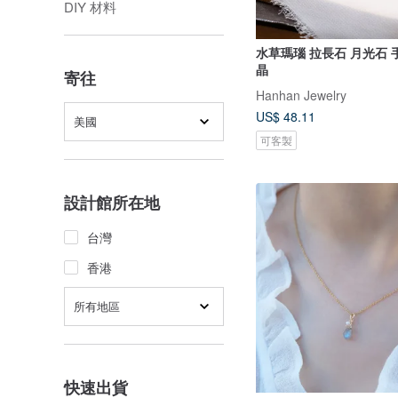
DIY 材料
水草瑪瑙 拉長石 月光石 
晶
寄往
Hanhan Jewelry
US$ 48.11
美國
可客製
設計館所在地
台灣
香港
所有地區
快速出貨