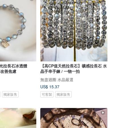
月光拉長石冰透體
【高CP值天然拉長石】礦感拉長石 水
 改善焦慮
晶手串手鍊 / 一物一拍
無盡迴圈 水晶嚴選
US$ 15.37
獨家販售
可客製
獨家販售