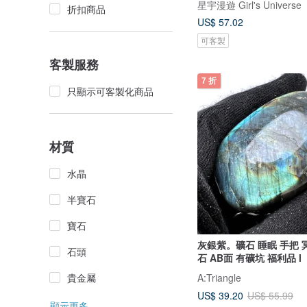
星宇漫遊 Girl's Universe
折扣商品
US$ 57.02
可客製
客製服務
7 折
只顯示可客製化商品
材質
水晶
半寶石
寶石
灰銀紫。礦石 睡眠 手把 冥
石頭
石 AB面 有礦坑 福利品 l
貴金屬
A:Triangle
US$ 39.20
US$ 55.99
顯示更多