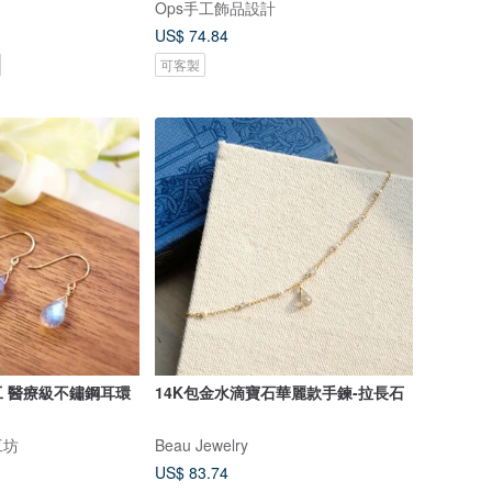
Ops手工飾品設計
US$ 74.84
可客製
 醫療級不鏽鋼耳環
14K包金水滴寶石華麗款手鍊-拉長石
工坊
Beau Jewelry
US$ 83.74