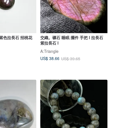
 紫色拉長石 招桃花
交織。礦石 睡眠 擺件 手把 l 拉長石
紫拉長石 l
A:Triangle
US$ 38.66
US$ 39.65