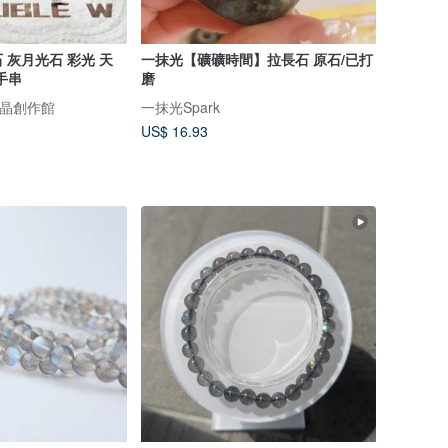
灰月光石 彩光 天
一抹光【礦礦時間】拉長石 原石/已打
 手串
磨
然水晶創作館
一抹光Spark
US$ 16.93