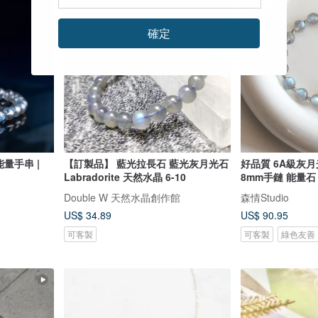
確定
量手串 |
【訂製品】 藍光拉長石 藍光灰月光石
好品質 6A級灰
Labradorite 天然水晶 6-10
8mm手鏈 能量石
Double W 天然水晶創作館
森情Studio
US$ 34.89
US$ 90.95
可客製
可客製
綠色友善