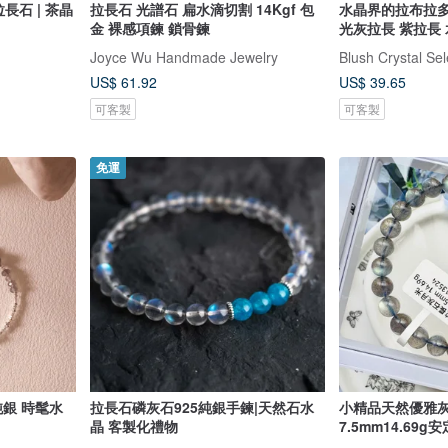
長石 | 茶晶
拉長石 光譜石 扁水滴切割 14Kgf 包
水晶界的拉布拉多
金 裸感項鍊 鎖骨鍊
光灰拉長 紫拉長
Joyce Wu Handmade Jewelry
US$ 61.92
US$ 39.65
可客製
可客製
免運
純銀 時髦水
拉長石磷灰石925純銀手鍊|天然石水
小精品天然優雅灰
晶 客製化禮物
7.5mm14.69