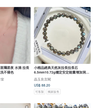
】斑斕星夜 水滴 拉長
小精品經典天然灰拉長拉長石
水洗不褪色
6.5mm10.72g穩定安定能量增加洞悉
力
作室
晶玉良言閣
US$ 88.20
可客製
獨家販售