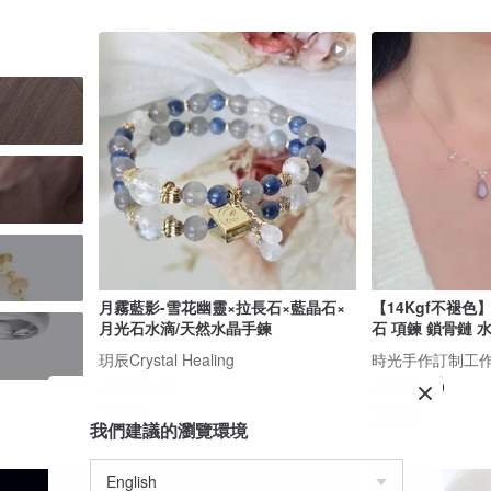
月霧藍影-雪花幽靈×拉長石×藍晶石×
【14Kgf不褪色
月光石水滴/天然水晶手鍊
石 項鍊 鎖骨鏈 
玥辰Crystal Healing
時光手作訂制工
US$ 57.02
US$ 79.29
可客製
可客製
我們建議的瀏覽環境