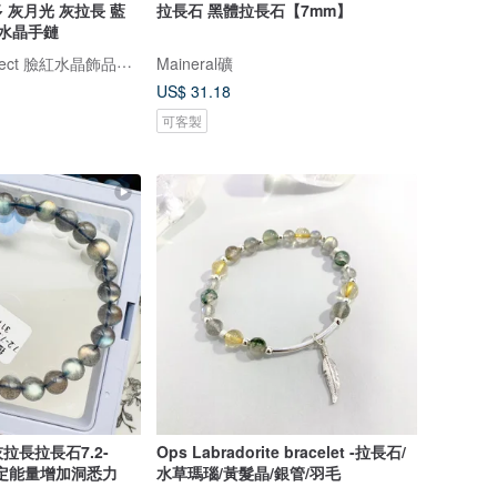
 灰月光 灰拉長 藍
拉長石 黑體拉長石【7mm】
 水晶手鏈
Blush Crystal Select 臉紅水晶飾品選物店
Maineral礦
US$ 31.18
可客製
拉長拉長石7.2-
Ops Labradorite bracelet -拉長石/
g安定能量增加洞悉力
水草瑪瑙/黃髮晶/銀管/羽毛