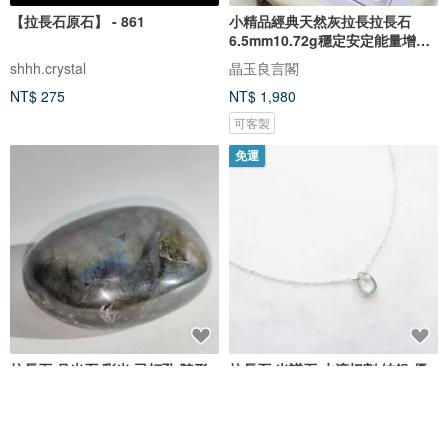
【拉長石原石】 - 861
小精品經典天然灰拉長拉長石
6.5mm10.72g穩定安定能量增加
洞悉力
shhh.crystal
晶玉良言閣
NT$ 275
NT$ 1,980
可客製
免運
拉長石 月光石 彩光 已打孔 隨形
拉長石 光譜石 水滴切割 純銀 優
擺件 原石 晶簇 天然水晶 水晶
雅裸感項鍊
Double W 天然水晶創作館
Joyce Wu Handmade Jewelry
NT$ 465
NT$ 1,090