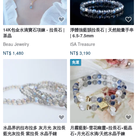
14K包金水滴寶石項鍊 - 拉長石 |
淨體強藍韻拉長石 | 天然能量手串
茶晶
| 6.5-7.5mm
Beau Jewelry
iSA Treasure
NT$ 1,480
NT$ 3,190
免運
水晶界的拉布拉多 灰月光 灰拉長
月霧藍影-雪花幽靈×拉長石×藍晶
藍光灰拉長 紫拉長 水晶手鏈
石×月光石水滴/天然水晶手鍊