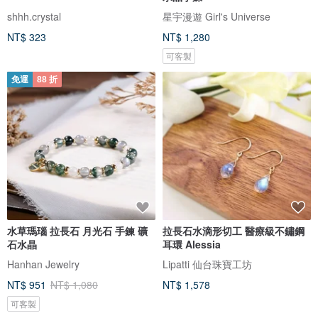
shhh.crystal
星宇漫遊 Girl's Universe
NT$ 323
NT$ 1,280
可客製
免運
88 折
水草瑪瑙 拉長石 月光石 手鍊 礦
拉長石水滴形切工 醫療級不鏽鋼
石水晶
耳環 Alessia
Hanhan Jewelry
Lipatti 仙台珠寶工坊
NT$ 951
NT$ 1,080
NT$ 1,578
可客製