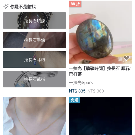
88 折
你是不是想找
拉長石項鍊
拉長石手鍊
拉長石耳環
一抹光【礦礦時間】拉長石 原石/
已打磨
拉長石戒指
一抹光Spark
NT$ 335
NT$ 380
免運