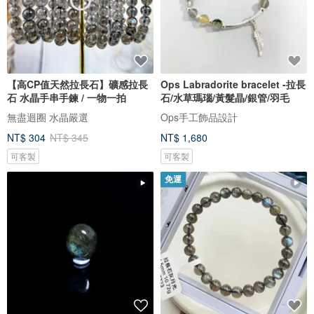
【高CP值天然拉長石】礦感拉長
Ops Labradorite bracelet -拉長
石 水晶手串手鍊 / 一物一拍
石/水草瑪瑙/黃髮晶/銀管/羽毛
無盡迴圈 水晶嚴選
Ops手工飾品設計
NT$ 304
NT$ 345
NT$ 1,680
可客製
可客製
免運