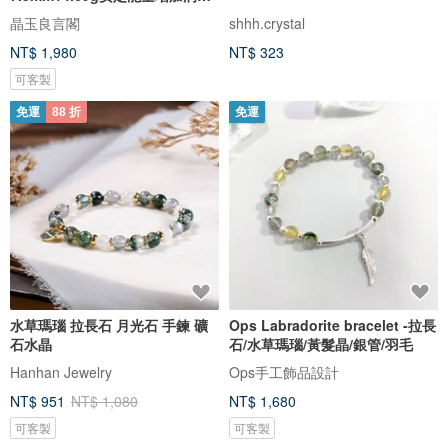
力
晶玉良言閣
shhh.crystal
NT$ 1,980
NT$ 323
可客製
免運
88 折
免運
水草瑪瑙 拉長石 月光石 手鍊 礦
Ops Labradorite bracelet -拉長
石水晶
石/水草瑪瑙/黃髮晶/銀管/羽毛
Hanhan Jewelry
Ops手工飾品設計
NT$ 951
NT$ 1,080
NT$ 1,680
可客製
可客製