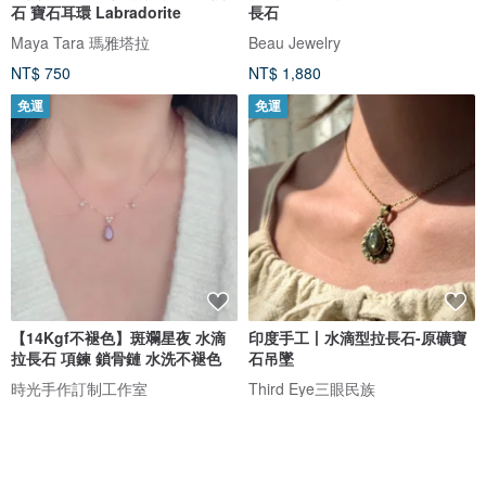
石 寶石耳環 Labradorite
長石
Maya Tara 瑪雅塔拉
Beau Jewelry
NT$ 750
NT$ 1,880
免運
免運
【14Kgf不褪色】斑斕星夜 水滴
印度手工丨水滴型拉長石-原礦寶
拉長石 項鍊 鎖骨鏈 水洗不褪色
石吊墜
時光手作訂制工作室
Third Eye三眼民族
NT$ 1,780
NT$ 1,099
可客製
免運