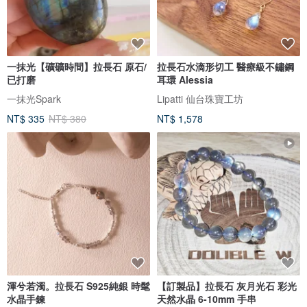
一抹光【礦礦時間】拉長石 原石/
拉長石水滴形切工 醫療級不鏽鋼
已打磨
耳環 Alessia
一抹光Spark
Lipatti 仙台珠寶工坊
NT$ 335
NT$ 380
NT$ 1,578
渾兮若濁。拉長石 S925純銀 時髦
【訂製品】拉長石 灰月光石 彩光
水晶手鍊
天然水晶 6-10mm 手串