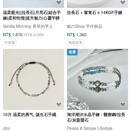
温柔藍光||拉長石|月亮石|組合手
拉長石 + 菫青石 x 14KGF手鍊
鍊|柔和性情|提升魅力|心靈平靜
Vanilla Morning 香草的早上
貓のShop 手作飾品
NT$ 1,876
NT$ 2,084
NT$ 1,360
可客製
獨家販售
免運
10月 温柔的勇气, 誕生石手繩
海洋潮汐水晶手鍊 - 醫療鋼/拉長
石/灰藍螢石
ofor
Peace & Simple Lifestyle