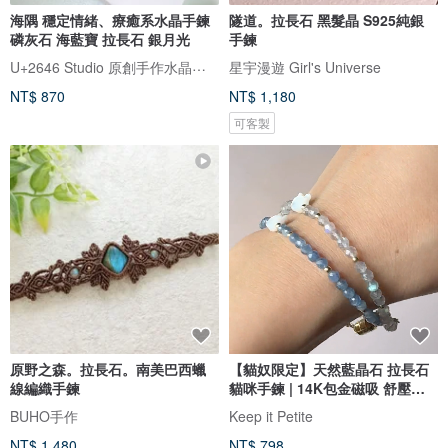
海隅 穩定情緒、療癒系水晶手鍊
隧道。拉長石 黑髮晶 S925純銀
磷灰石 海藍寶 拉長石 銀月光
手鍊
U+2646 Studio 原創手作水晶飾品
星宇漫遊 Girl's Universe
NT$ 870
NT$ 1,180
可客製
原野之森。拉長石。南美巴西蠟
【貓奴限定】天然藍晶石 拉長石
線編織手鍊
貓咪手鍊 | 14K包金磁吸 舒壓靈
感
BUHO手作
Keep it Petite
NT$ 1,480
NT$ 798