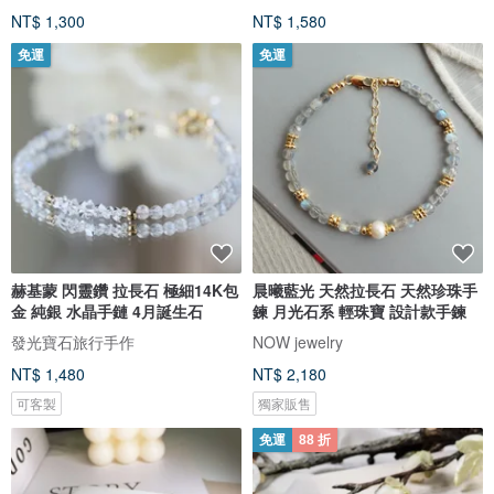
NT$ 1,300
NT$ 1,580
免運
免運
赫基蒙 閃靈鑽 拉長石 極細14K包
晨曦藍光 天然拉長石 天然珍珠手
金 純銀 水晶手鏈 4月誕生石
鍊 月光石系 輕珠寶 設計款手鍊
發光寶石旅行手作
NOW jewelry
NT$ 1,480
NT$ 2,180
可客製
獨家販售
免運
88 折