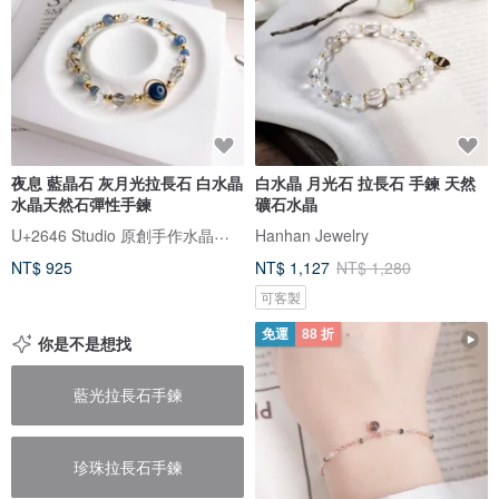
夜息 藍晶石 灰月光拉長石 白水晶
白水晶 月光石 拉長石 手鍊 天然
水晶天然石彈性手鍊
礦石水晶
U+2646 Studio 原創手作水晶飾品
Hanhan Jewelry
NT$ 925
NT$ 1,127
NT$ 1,280
可客製
免運
88 折
你是不是想找
藍光拉長石手鍊
珍珠拉長石手鍊