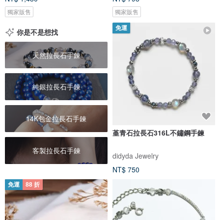
獨家販售
獨家販售
免運
你是不是想找
天然拉長石手鍊
純銀拉長石手鍊
14K包金拉長石手鍊
堇青石拉長石316L不鏽鋼手鍊
客製拉長石手鍊
didyda Jewelry
NT$ 750
免運
88 折