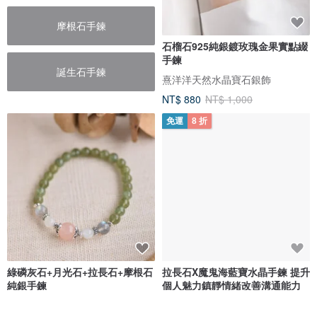
摩根石手鍊
石榴石925純銀鍍玫瑰金果實點綴
手鍊
誕生石手鍊
熹洋洋天然水晶寶石銀飾
NT$ 880
NT$ 1,000
免運
8 折
綠磷灰石+月光石+拉長石+摩根石
拉長石X魔鬼海藍寶水晶手鍊 提升
純銀手鍊
個人魅力鎮靜情緒改善溝通能力
CaWaiiDaisy Handmade Jewelry
Crystal LaVie