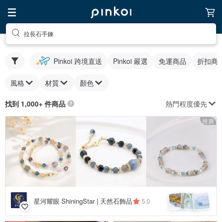
拉長石手鍊
Pinkoi 跨境直送
Pinkoi 嚴選
免運商品
折扣商
風格
材質
顏色
熱門程度優先
找到 1,000+ 件商品
推廣
星河耀眼 ShiningStar | 天然石飾品
5.0