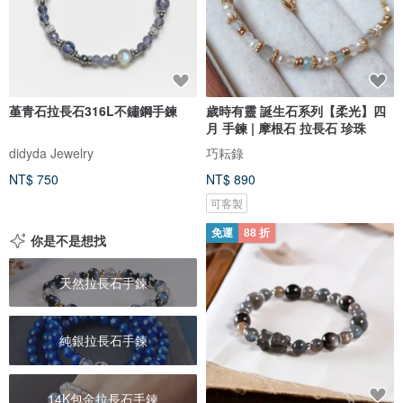
堇青石拉長石316L不鏽鋼手鍊
歲時有靈 誕生石系列【柔光】四
月 手鍊 | 摩根石 拉長石 珍珠
didyda Jewelry
巧耘錄
NT$ 750
NT$ 890
可客製
免運
88 折
你是不是想找
天然拉長石手鍊
純銀拉長石手鍊
14K包金拉長石手鍊