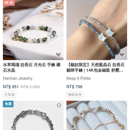
88 折
水草瑪瑙 拉長石 月光石 手鍊 礦
【貓奴限定】天然藍晶石 拉長石
石水晶
貓咪手鍊 | 14K包金磁吸 舒壓靈
感
Hanhan Jewelry
Keep it Petite
NT$ 951
NT$ 1,080
NT$ 798
可客製
獨家販售
免運