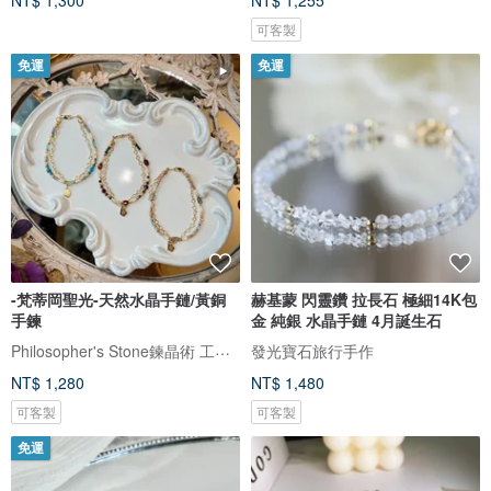
NT$ 1,300
NT$ 1,255
可客製
免運
免運
-梵蒂岡聖光-天然水晶手鏈/黃銅
赫基蒙 閃靈鑽 拉長石 極細14K包
手鍊
金 純銀 水晶手鏈 4月誕生石
Philosopher's Stone鍊晶術 工作室
發光寶石旅行手作
NT$ 1,280
NT$ 1,480
可客製
可客製
免運