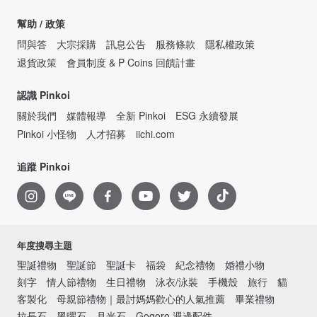
幫助 / 政策
問與答
大宗採購
訊息公告
服務條款
隱私權政策
退貨政策
會員制度 & P Coins 回饋計畫
認識 Pinkoi
關於我們
媒體報導
全新 Pinkoi
ESG 永續發展
Pinkoi 小怪物
人才招募
iichi.com
追蹤 Pinkoi
年度搜尋主題
聖誕禮物
聖誕節
聖誕卡
福袋
紀念禮物
婚禮小物
刻字
情人節禮物
生日禮物
泳衣/泳裝
手機殼
旅行
貓
客製化
母親節禮物｜最討媽媽歡心的人氣推薦
畢業禮物
拉長石
黑曜石
月光石
Gogoro 週邊配件