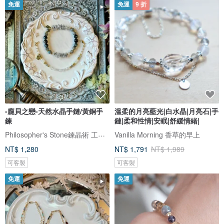
免運
免運
9 折
-龐貝之戀-天然水晶手鏈/黃銅手
溫柔的月亮藍光|白水晶|月亮石|手
鍊
鏈|柔和性情|安眠|舒緩情緒|
Philosopher's Stone鍊晶術 工作室
Vanilla Morning 香草的早上
NT$ 1,280
NT$ 1,791
NT$ 1,989
可客製
可客製
免運
免運