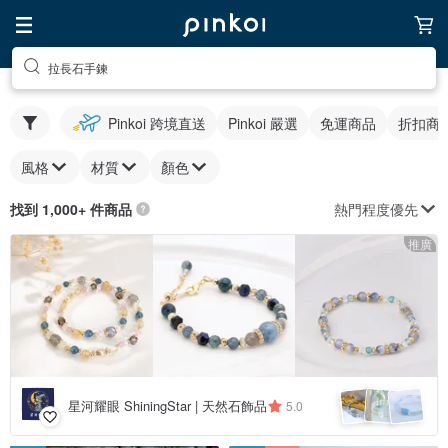
拉長石手鍊
Pinkoi 跨境直送
Pinkoi 嚴選
免運商品
折扣商
風格
材質
顏色
熱門程度優先
找到 1,000+ 件商品
推廣
星河耀眼 ShiningStar | 天然石飾品
5.0