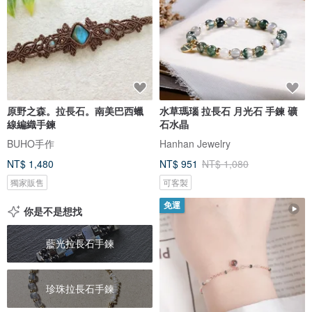
原野之森。拉長石。南美巴西蠟
水草瑪瑙 拉長石 月光石 手鍊 礦
線編織手鍊
石水晶
BUHO手作
Hanhan Jewelry
NT$ 1,480
NT$ 951
NT$ 1,080
獨家販售
可客製
免運
你是不是想找
藍光拉長石手鍊
珍珠拉長石手鍊