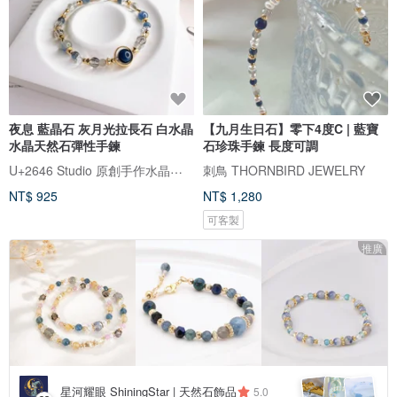
夜息 藍晶石 灰月光拉長石 白水晶
【九月生日石】零下4度C | 藍寶
水晶天然石彈性手鍊
石珍珠手鍊 長度可調
U+2646 Studio 原創手作水晶飾品
刺鳥 THORNBIRD JEWELRY
NT$ 925
NT$ 1,280
可客製
推廣
星河耀眼 ShiningStar | 天然石飾品
5.0