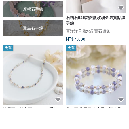
摩根石手鍊
石榴石925純銀鍍玫瑰金果實點綴
手鍊
誕生石手鍊
熹洋洋天然水晶寶石銀飾
NT$ 1,000
免運
免運
拉長石 + 菫青石 x 14KGF手鍊
堇青石 拉長石 白水晶。輕井澤。
健康平安好運水晶手鍊 女生禮物
貓のShop 手作飾品
發光寶石旅行手作