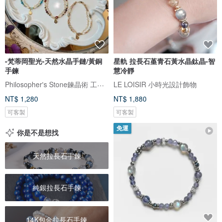
-梵蒂岡聖光-天然水晶手鏈/黃銅
星軌 拉長石堇青石黃水晶鈦晶-智
手鍊
慧冷靜
Philosopher's Stone鍊晶術 工作室
LE LOISIR 小時光設計飾物
NT$ 1,280
NT$ 1,880
可客製
可客製
免運
你是不是想找
天然拉長石手鍊
純銀拉長石手鍊
14K包金拉長石手鍊