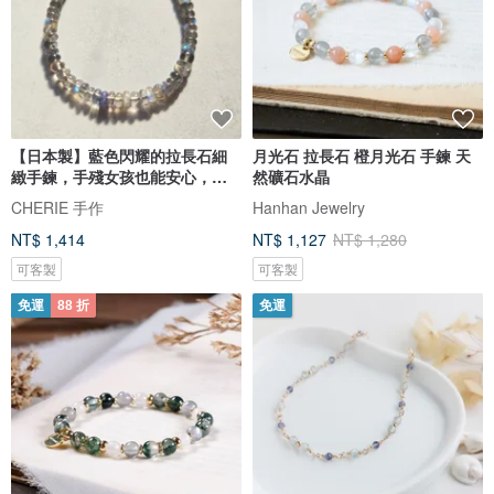
【日本製】藍色閃耀的拉長石細
月光石 拉長石 橙月光石 手鍊 天
緻手鍊，手殘女孩也能安心，零
然礦石水晶
壓力一觸即成式配戴
CHERIE 手作
Hanhan Jewelry
NT$ 1,414
NT$ 1,127
NT$ 1,280
可客製
可客製
免運
88 折
免運