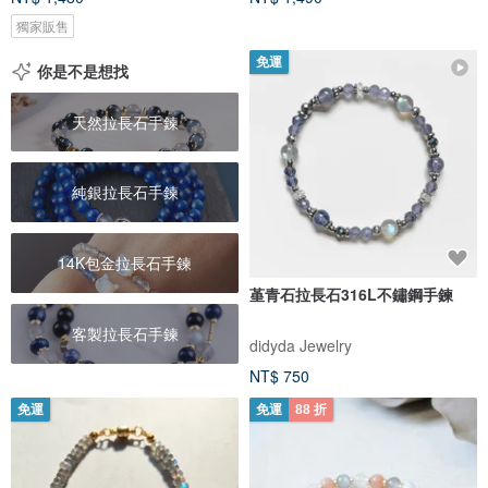
獨家販售
免運
你是不是想找
天然拉長石手鍊
純銀拉長石手鍊
14K包金拉長石手鍊
堇青石拉長石316L不鏽鋼手鍊
客製拉長石手鍊
didyda Jewelry
NT$ 750
免運
免運
88 折