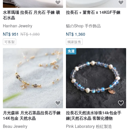
水草瑪瑙 拉長石 月光石 手鍊 礦
拉長石 + 菫青石 x 14KGF手鍊
石水晶
Hanhan Jewelry
貓のShop 手作飾品
NT$ 951
NT$ 1,080
NT$ 1,360
可客製
獨家販售
免運
月光森林 月光石茶晶拉長石手鍊
拉長石天然淡水珍珠14k包金手
14K包金 天然水晶
鍊|天然石水晶 客製化禮物
Beau Jewelry
Pink Laboratory 粉紅製造