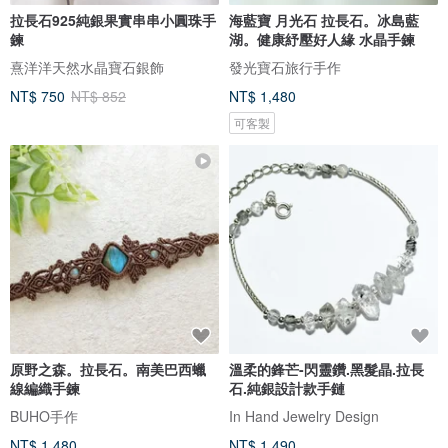
拉長石925純銀果實串串小圓珠手
海藍寶 月光石 拉長石。冰島藍
鍊
湖。健康紓壓好人緣 水晶手鍊
熹洋洋天然水晶寶石銀飾
發光寶石旅行手作
NT$ 750
NT$ 852
NT$ 1,480
可客製
原野之森。拉長石。南美巴西蠟
溫柔的鋒芒-閃靈鑽.黑髮晶.拉長
線編織手鍊
石.純銀設計款手鏈
BUHO手作
In Hand Jewelry Design
NT$ 1,480
NT$ 1,490