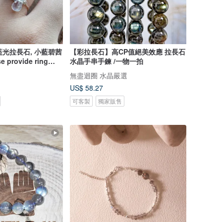
 藍光拉長石, 小藍碧茜
【彩拉長石】高CP值絕美效應 拉長石
provide ring
水晶手串手鍊 /一物一拍
 gold-plated
無盡迴圈 水晶嚴選
in Ring with
US$ 58.27
adorite and small
可客製
獨家販售