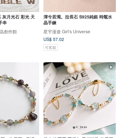
灰月光石 彩光 天
渾兮若濁。拉長石 S925純銀 時髦水
 手串
晶手鍊
然水晶創作館
星宇漫遊 Girl's Universe
US$ 57.02
可客製