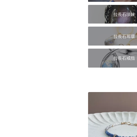
拉長石項鍊
拉長石耳環
拉長石戒指