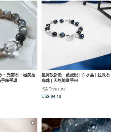
設計款・光譜石・極美拉
星河設計款 | 藍虎眼 | 白水晶 | 拉長石
晶手鍊手環
扁珠 | 天然能量手串
iSA Treasure
US$ 84.19