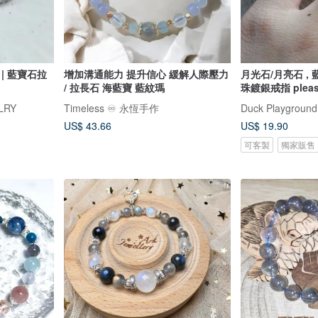
| 藍寶石拉
增加溝通能力 提升信心 緩解人際壓力
月光石/月亮石 ,
/ 拉長石 海藍寶 藍紋瑪
珠鍍銀戒指 please 
size when order
LRY
Timeless ♾️ 永恆手作
Duck Playground
Silver-plate cha
US$ 43.66
US$ 19.90
moonstone, labr
tourmarine
可客製
獨家販售