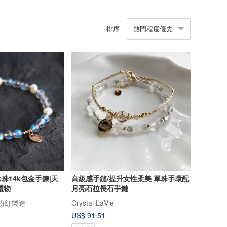
排序
熱門程度優先
珠14k包金手鍊|天
高級感手鏈/提升女性柔美 單珠手環配
禮物
月亮石拉長石手鏈
ry 粉紅製造
Crystal LaVie
US$ 91.51