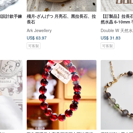
銀設計款手鍊
殘月-ざんげつ 月亮石、黑拉長石、拉
【訂製品】拉長石 
長石
然水晶 6-10mm
Ark Jewellery
Double W 天
US$ 63.97
US$ 31.83
可客製
可客製