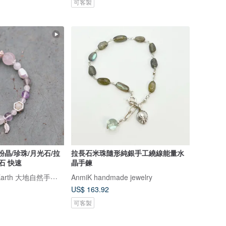
可客製
光粉晶/珍珠/月光石/拉
拉長石米珠隨形純銀手工繞線能量水
石 快速
晶手鍊
Divine Love On Earth 大地自然手作飾品
AnmiK handmade jewelry
US$ 163.92
可客製