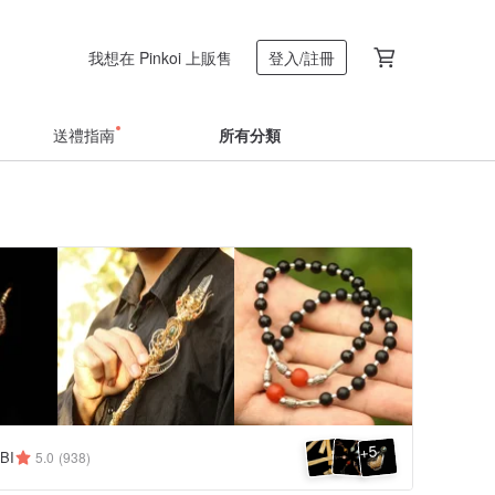
我想在 Pinkoi 上販售
登入/註冊
送禮指南
所有分類
5
+
BI
5.0
(938)