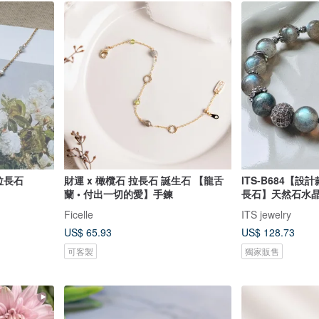
拉長石
財運 x 橄欖石 拉長石 誕生石 【龍舌
ITS-B684【
蘭 • 付出一切的愛】手鍊
長石】天然石水
Ficelle
ITS jewelry
US$ 65.93
US$ 128.73
可客製
獨家販售