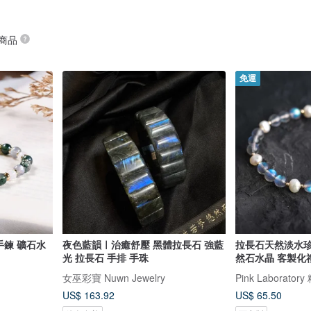
 商品
免運
手鍊 礦石水
夜色藍韻ㅣ治癒舒壓 黑體拉長石 強藍
拉長石天然淡水珍
光 拉長石 手排 手珠
然石水晶 客製化
女巫彩寶 Nuwn Jewelry
Pink Laborato
US$ 163.92
US$ 65.50