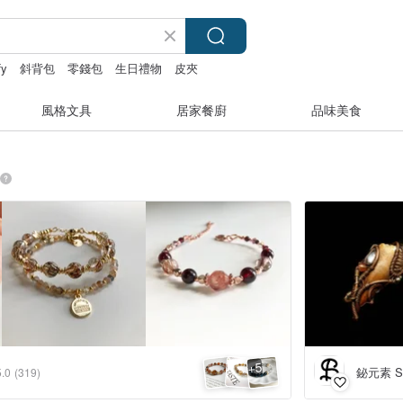
fy
斜背包
零錢包
生日禮物
皮夾
風格文具
居家餐廚
品味美食
5
+
鉍元素 S
5.0
(319)