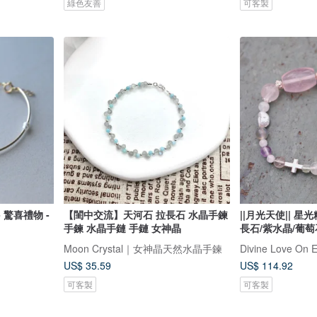
綠色友善
可客製
 驚喜禮物 -
【閨中交流】天河石 拉長石 水晶手鍊
||月光天使|| 星
手鍊 水晶手鏈 手鏈 女神晶
長石/紫水晶/葡萄
Moon Crystal｜女神晶天然水晶手鍊
US$ 35.59
US$ 114.92
可客製
可客製