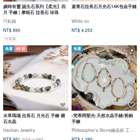
歲時有靈 誕生石系列【柔光】四
堇青石拉長石月光石14K包金手鏈
月 手鍊 | 摩根石 拉長石 珍珠
巧耘錄
White on
NT$ 890
NT$ 4,253
可客製
免運
88 折
免運
水草瑪瑙 拉長石 月光石 手鍊 礦
-梵蒂岡聖光-天然水晶手鏈/黃銅
石水晶
手鍊
Philosopher's Stone鍊晶術 工作室
Hanhan Jewelry
NT$ 951
NT$ 1,080
NT$ 1,280