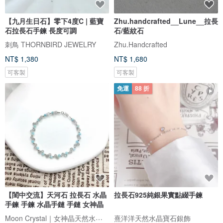
【九月生日石】零下4度C | 藍寶
Zhu.handcrafted__Lune__拉長
石拉長石手鍊 長度可調
石/藍紋石
刺鳥 THORNBIRD JEWELRY
Zhu.Handcrafted
NT$ 1,380
NT$ 1,680
可客製
可客製
免運
88 折
【閨中交流】天河石 拉長石 水晶
拉長石925純銀果實點綴手鍊
手鍊 手鍊 水晶手鏈 手鏈 女神晶
Moon Crystal｜女神晶天然水晶手鍊
熹洋洋天然水晶寶石銀飾