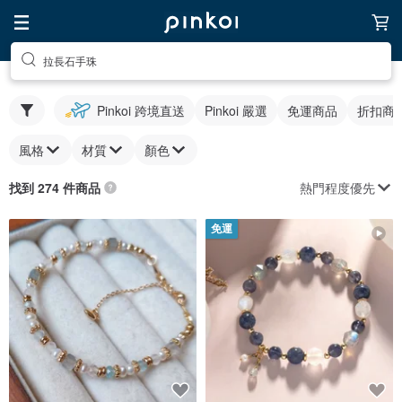
拉長石手珠
Pinkoi 跨境直送
Pinkoi 嚴選
免運商品
折扣商
風格
材質
顏色
熱門程度優先
找到 274 件商品
免運