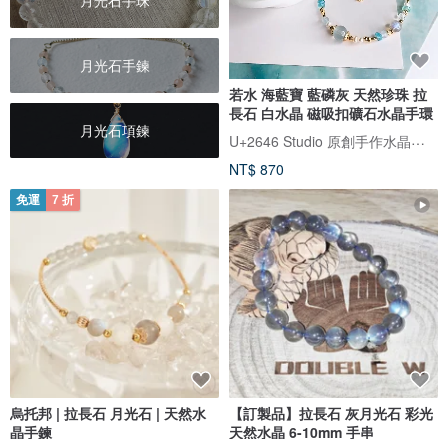
月光石手珠
月光石手鍊
若水 海藍寶 藍磷灰 天然珍珠 拉
長石 白水晶 磁吸扣礦石水晶手環
月光石項鍊
U+2646 Studio 原創手作水晶飾品
NT$ 870
免運
7 折
烏托邦 | 拉長石 月光石 | 天然水
【訂製品】拉長石 灰月光石 彩光
晶手鍊
天然水晶 6-10mm 手串