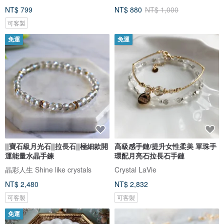
NT$ 799
NT$ 880
NT$ 1,000
可客製
免運
免運
||寶石級月光石||拉長石||極細款開
高級感手鏈/提升女性柔美 單珠手
運能量水晶手鍊
環配月亮石拉長石手鏈
晶彩人生 Shine like crystals
Crystal LaVie
NT$ 2,480
NT$ 2,832
可客製
可客製
免運