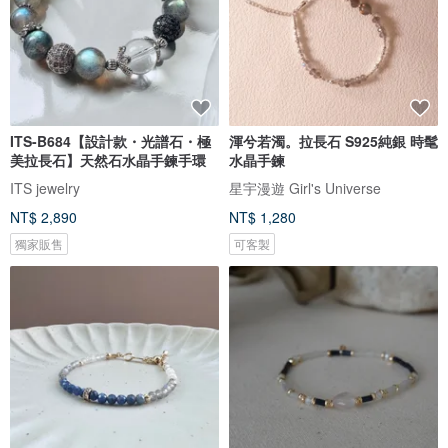
ITS-B684【設計款・光譜石・極
渾兮若濁。拉長石 S925純銀 時髦
美拉長石】天然石水晶手鍊手環
水晶手鍊
ITS jewelry
星宇漫遊 Girl's Universe
NT$ 2,890
NT$ 1,280
獨家販售
可客製