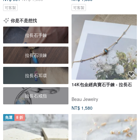
可客製
可客製
你是不是想找
拉長石手鍊
拉長石項鍊
拉長石耳環
14K包金經典寶石手鍊 - 拉長石
拉長石戒指
Beau Jewelry
NT$ 1,580
免運
8 折