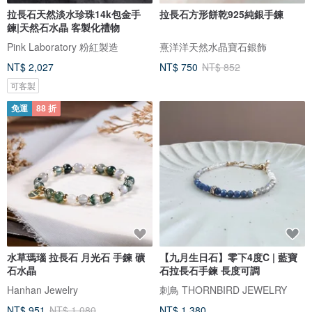
拉長石天然淡水珍珠14k包金手
拉長石方形餅乾925純銀手鍊
鍊|天然石水晶 客製化禮物
Pink Laboratory 粉紅製造
熹洋洋天然水晶寶石銀飾
NT$ 2,027
NT$ 750
NT$ 852
可客製
免運
88 折
水草瑪瑙 拉長石 月光石 手鍊 礦
【九月生日石】零下4度C | 藍寶
石水晶
石拉長石手鍊 長度可調
Hanhan Jewelry
刺鳥 THORNBIRD JEWELRY
NT$ 951
NT$ 1,080
NT$ 1,380