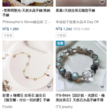
-梵蒂岡聖光-天然水晶手鏈/黃銅
星暮//天然拉長石隨型手鍊
手鍊
Philosopher's Stone鍊晶術 工作室
幸福箱子能量水晶/A Day Off
NT$ 1,280
NT$ 1,242
NT$ 1,380
可客製
可客製
免運
財運 x 橄欖石 拉長石 誕生石
ITS-B684【設計款・光譜石・極
【龍舌蘭 • 付出一切的愛】手鍊
美拉長石】天然石水晶手鍊手環
Ficelle
ITS jewelry