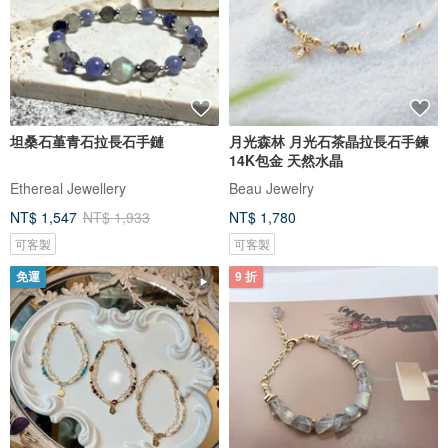
坦桑石堇青石拉長石手鏈
月光森林 月光石茶晶拉長石手鍊
14K包金 天然水晶
Ethereal Jewellery
Beau Jewelry
NT$ 1,547
NT$ 1,933
NT$ 1,780
可客製
可客製
免運
9 折