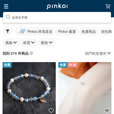
拉長石手珠
Pinkoi 跨境直送
Pinkoi 嚴選
免運商品
折扣商
風格
材質
顏色
熱門程度優先
找到 274 件商品
免運
免運
88 折