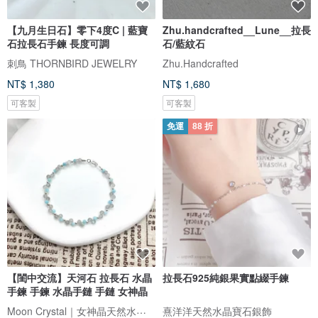
【九月生日石】零下4度C | 藍寶
Zhu.handcrafted__Lune__拉長
石拉長石手鍊 長度可調
石/藍紋石
刺鳥 THORNBIRD JEWELRY
Zhu.Handcrafted
NT$ 1,380
NT$ 1,680
可客製
可客製
免運
88 折
【閨中交流】天河石 拉長石 水晶
拉長石925純銀果實點綴手鍊
手鍊 手鍊 水晶手鏈 手鏈 女神晶
Moon Crystal｜女神晶天然水晶手鍊
熹洋洋天然水晶寶石銀飾