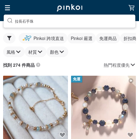
拉長石手珠
Pinkoi 跨境直送
Pinkoi 嚴選
免運商品
折扣商
風格
材質
顏色
熱門程度優先
找到 274 件商品
免運