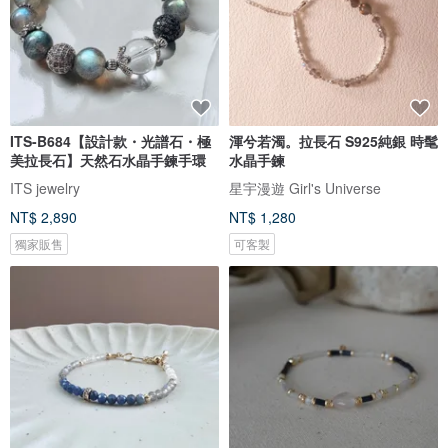
ITS-B684【設計款・光譜石・極
渾兮若濁。拉長石 S925純銀 時髦
美拉長石】天然石水晶手鍊手環
水晶手鍊
ITS jewelry
星宇漫遊 Girl's Universe
NT$ 2,890
NT$ 1,280
獨家販售
可客製