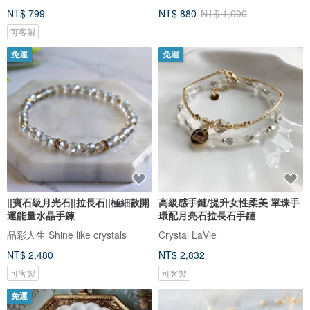
NT$ 799
NT$ 880
NT$ 1,000
可客製
免運
免運
||寶石級月光石||拉長石||極細款開
高級感手鏈/提升女性柔美 單珠手
運能量水晶手鍊
環配月亮石拉長石手鏈
晶彩人生 Shine like crystals
Crystal LaVie
NT$ 2,480
NT$ 2,832
可客製
可客製
免運