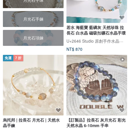
月光石手珠
月光石手鍊
若水 海藍寶 藍磷灰 天然珍珠 拉
長石 白水晶 磁吸扣礦石水晶手環
月光石項鍊
U+2646 Studio 原創手作水晶飾品
NT$ 870
免運
7 折
烏托邦 | 拉長石 月光石 | 天然水
【訂製品】拉長石 灰月光石 彩光
晶手鍊
天然水晶 6-10mm 手串