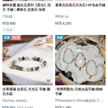
歲時有靈 誕生石系列【柔光】四
堇青石拉長石月光石14K包金手鏈
月 手鍊 | 摩根石 拉長石 珍珠
巧耘錄
White on
NT$ 890
NT$ 4,253
可客製
免運
88 折
免運
水草瑪瑙 拉長石 月光石 手鍊 礦
-梵蒂岡聖光-天然水晶手鏈/黃銅
石水晶
手鍊
Philosopher's Stone鍊晶術 工作室
Hanhan Jewelry
NT$ 951
NT$ 1,080
NT$ 1,280