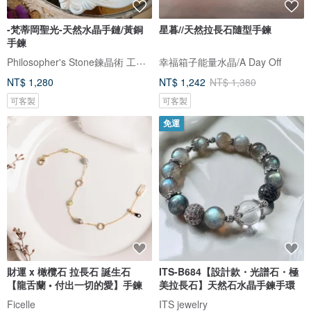
-梵蒂岡聖光-天然水晶手鏈/黃銅
星暮//天然拉長石隨型手鍊
手鍊
Philosopher's Stone鍊晶術 工作室
幸福箱子能量水晶/A Day Off
NT$ 1,280
NT$ 1,242
NT$ 1,380
可客製
可客製
免運
財運 x 橄欖石 拉長石 誕生石
ITS-B684【設計款・光譜石・極
【龍舌蘭 • 付出一切的愛】手鍊
美拉長石】天然石水晶手鍊手環
Ficelle
ITS jewelry