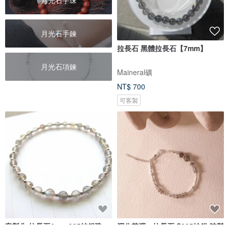
月光石手珠
月光石手鍊
拉長石 黑體拉長石【7mm】
月光石項鍊
Maineral礦
NT$ 700
可客製
客製化 拉長石4mm 925純銀珠
渾兮若濁。拉長石 S925純銀 時髦