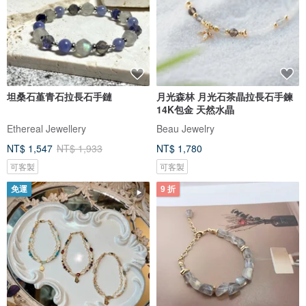
坦桑石堇青石拉長石手鏈
月光森林 月光石茶晶拉長石手鍊
14K包金 天然水晶
Ethereal Jewellery
Beau Jewelry
NT$ 1,547
NT$ 1,933
NT$ 1,780
可客製
可客製
免運
9 折