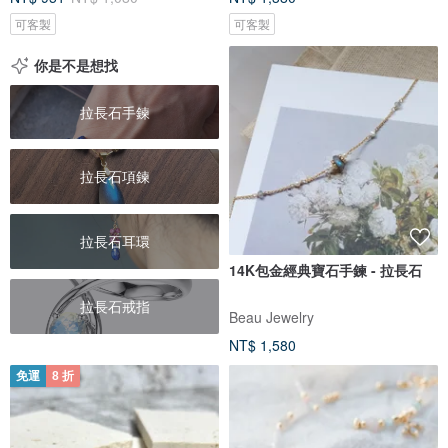
可客製
可客製
你是不是想找
拉長石手鍊
拉長石項鍊
拉長石耳環
14K包金經典寶石手鍊 - 拉長石
拉長石戒指
Beau Jewelry
NT$ 1,580
免運
8 折