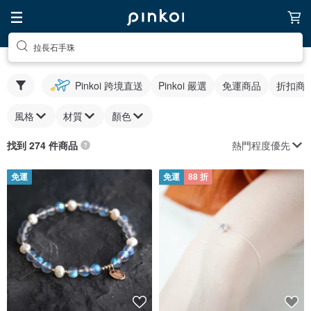
拉長石手珠
Pinkoi 跨境直送
Pinkoi 嚴選
免運商品
折扣商
風格
材質
顏色
熱門程度優先
找到 274 件商品
免運
免運
88 折