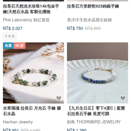
拉長石天然淡水珍珠14k包金手
拉長石方形餅乾925純銀手鍊
鍊|天然石水晶 客製化禮物
Pink Laboratory 粉紅製造
熹洋洋天然水晶寶石銀飾
NT$ 2,027
NT$ 750
NT$ 852
可客製
免運
88 折
水草瑪瑙 拉長石 月光石 手鍊 礦
【九月生日石】零下4度C | 藍寶
石水晶
石拉長石手鍊 長度可調
Hanhan Jewelry
刺鳥 THORNBIRD JEWELRY
NT$ 951
NT$ 1,080
NT$ 1,380