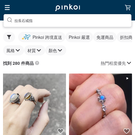
拉長石戒指
Pinkoi 跨境直送
Pinkoi 嚴選
免運商品
折扣商
風格
材質
顏色
熱門程度優先
找到 280 件商品