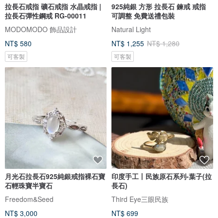
拉長石戒指 礦石戒指 水晶戒指 |
925純銀 方形 拉長石 鍊戒 戒指
拉長石彈性鋼戒 RG-00011
可調整 免費送禮包裝
MODOMODO 飾品設計
Natural Light
NT$ 580
NT$ 1,255
NT$ 1,280
可客製
可客製
月光石拉長石925純銀戒指裸石寶
印度手工丨民族原石系列-葉子(拉
石輕珠寶半寶石
長石)
Freedom&Seed
Third Eye三眼民族
NT$ 3,000
NT$ 699