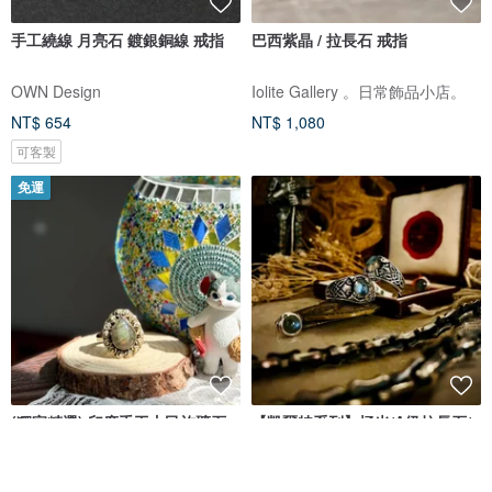
手工繞線 月亮石 鍍銀銅線 戒指
巴西紫晶 / 拉長石 戒指
OWN Design
Iolite Gallery 。日常飾品小店。
NT$ 654
NT$ 1,080
可客製
免運
(獨家精選) 印度手工丨民族礦石
【凱爾特系列】極光/A級拉長石/
戒指系列-拉長石
戒指
Third Eye三眼民族
Angus925silver