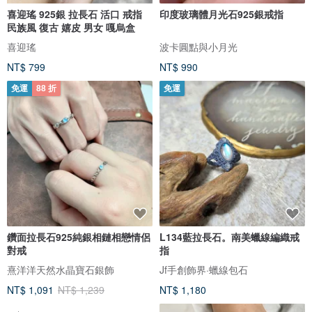
喜迎瑤 925銀 拉長石 活口 戒指
印度玻璃體月光石925銀戒指
民族風 復古 嬉皮 男女 嘎烏盒
喜迎瑤
波卡圓點與小月光
NT$ 799
NT$ 990
免運
88 折
免運
鑽面拉長石925純銀相鏈相戀情侶
L134藍拉長石。南美蠟線編織戒
對戒
指
熹洋洋天然水晶寶石銀飾
Jf手創飾界·蠟線包石
NT$ 1,091
NT$ 1,239
NT$ 1,180