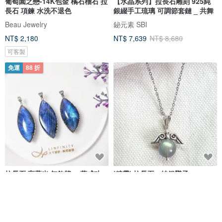
葡萄園之戀-14K包金 橘石榴石 拉
【水晶系列】拉長石雕刻 925純
長石 項鍊 水洗不退色
銀綴手工琉璃 可調節套鏈 _ 共舞
Beau Jewelry
鉍元素 SBI
NT$ 2,180
NT$ 7,639
NT$ 8,680
可客製
免運
88 折
拉長石 高藍光 無飾牌 一葉成功
|精靈| 拉長石。純銀墜子
招財 大寶石 墜 項鍊 單品 禮物
LINFINITY 大千設計無限創藝
熊好飾 手作飾品
NT$ 11,264
NT$ 12,800
NT$ 580