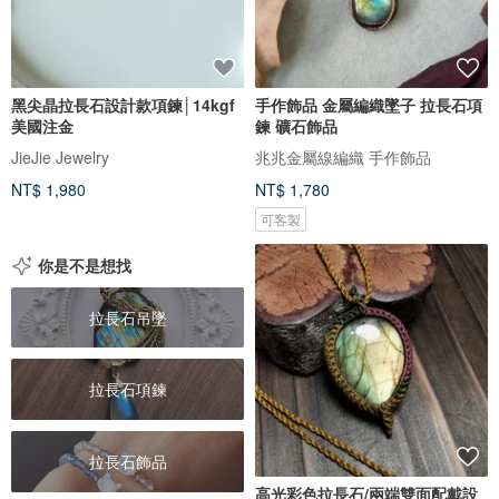
黑尖晶拉長石設計款項鍊│14kgf
手作飾品 金屬編織墜子 拉長石項
美國注金
鍊 礦石飾品
JieJie Jewelry
兆兆金屬線編織 手作飾品
NT$ 1,980
NT$ 1,780
可客製
你是不是想找
拉長石吊墜
拉長石項鍊
拉長石飾品
高光彩色拉長石/兩端雙面配戴設