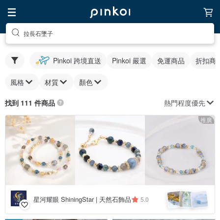
拉長石墜子
Pinkoi 跨境直送
Pinkoi 嚴選
免運商品
折扣商
風格
材質
顏色
熱門程度優先
找到 111 件商品
推廣
星河耀眼 ShiningStar | 天然石飾品
5.0