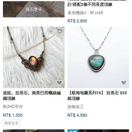
計/搭配2條不同長度項鍊
寶石墜子
堇糸蠟線J．M craft
NT$ 2,900
波紋。拉長石。南美巴西蠟線編
【航海地圖系列16】 拉長石 925
織項鍊
銀項鍊
BUHO手作
拾物金工
NT$ 1,350
NT$ 4,580
獨家販售