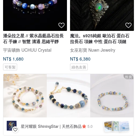
潘朵拉之星 // 紫水晶藍晶石拉長
魔法。s925純銀 歐泊石 蛋白石
石 手鍊 // 智慧 溝通 思緒平靜
拉長石 項鍊 中性 蛋白石 項鏈
宇宙礦飾 UCHUU Crystal
女巫彩寶 Nuwn Jewelry
NT$ 1,680
NT$ 6,380
可客製
綠色友善
推廣
星河耀眼 ShiningStar | 天然石飾品
5.0