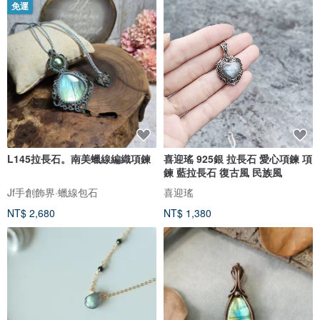
免運
L145拉長石。南美蠟線編織項鍊
喜迎瑤 925銀 拉長石 愛心項鍊 項
鍊 藍拉長石 復古風 民族風
Jf手創飾界·蠟線包石
喜迎瑤
NT$ 2,680
NT$ 1,380