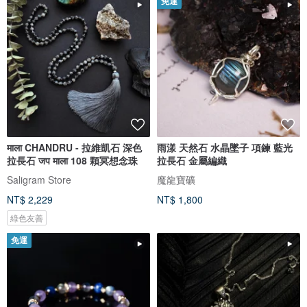
免運
माला CHANDRU - 拉維凱石 深色
雨漾 天然石 水晶墜子 項鍊 藍光
拉長石 जप माला 108 顆冥想念珠
拉長石 金屬編織
Saligram Store
魔龍寶礦
NT$ 2,229
NT$ 1,800
綠色友善
免運