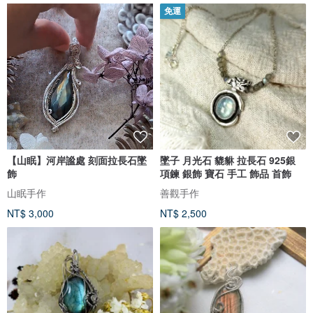
免運
【山眠】河岸謐處 刻面拉長石墜
墜子 月光石 貔貅 拉長石 925銀
飾
項鍊 銀飾 寶石 手工 飾品 首飾
山眠手作
善觀手作
NT$ 3,000
NT$ 2,500