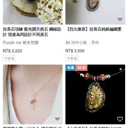
拉長石項鍊 藍色調天然石 鋼線設
【烈火燎原】拉長石純銀編織墜
計 現貨為同設計不同原石
Purple me 紫米梵團
Ait 河中小島．手作
NT$ 2,222
NT$ 3,500
可客製
可客製
免運
88 折