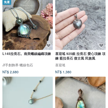
免運
L145拉長石。南美蠟線編織項鍊
喜迎瑤 925銀 拉長石 愛心項鍊 項
鍊 藍拉長石 復古風 民族風
Jf手創飾界·蠟線包石
喜迎瑤
NT$ 2,680
NT$ 1,380