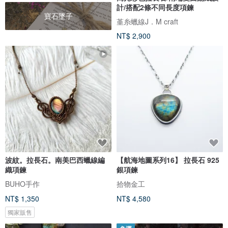
計/搭配2條不同長度項鍊
寶石墜子
堇糸蠟線J．M craft
NT$ 2,900
波紋。拉長石。南美巴西蠟線編
【航海地圖系列16】 拉長石 925
織項鍊
銀項鍊
BUHO手作
拾物金工
NT$ 1,350
NT$ 4,580
獨家販售