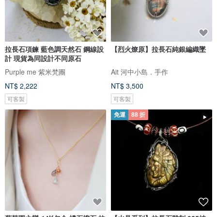
拉長石項鍊 藍色調天然石 鋼線設
【烈火燎原】拉長石純銀編織墜
計 現貨為同設計不同原石
Purple me 紫米梵團
Ait 河中小島．手作
NT$ 2,222
NT$ 3,500
可客製
可客製
免運
88 折