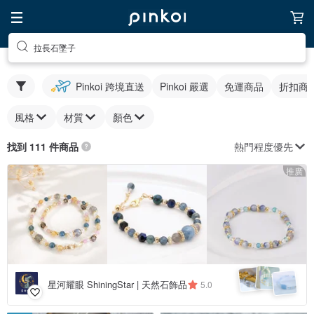
拉長石墜子
Pinkoi 跨境直送
Pinkoi 嚴選
免運商品
折扣商
風格
材質
顏色
熱門程度優先
找到 111 件商品
推廣
星河耀眼 ShiningStar | 天然石飾品
5.0