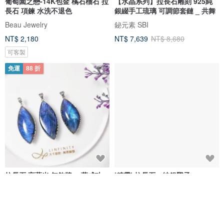
葡萄園之戀-14K包金 橘石榴石 拉
【水晶系列】拉長石雕刻 925純
長石 項鍊 水洗不退色
銀綴手工琉璃 可調節套鏈 _ 共舞
Beau Jewelry
鉍元素 SBI
NT$ 2,180
NT$ 7,639
NT$ 8,680
可客製
免運
88 折
拉長石 高藍光 無飾牌 一葉成功
|精靈| 拉長石。純銀墜子
招財 大寶石 墜 項鍊 單品 禮物
LINFINITY 大千設計無限創藝
熊好飾 手作飾品
NT$ 11,264
NT$ 12,800
NT$ 580