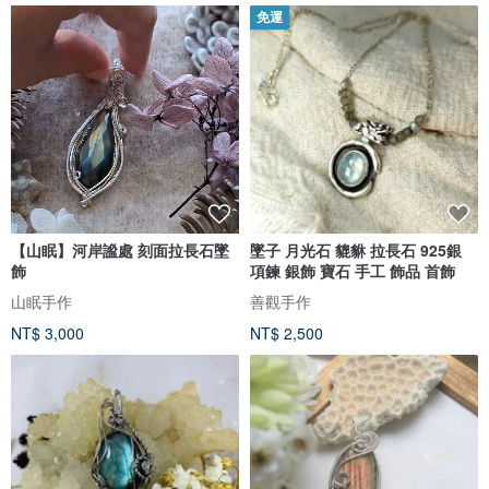
免運
【山眠】河岸謐處 刻面拉長石墜
墜子 月光石 貔貅 拉長石 925銀
飾
項鍊 銀飾 寶石 手工 飾品 首飾
山眠手作
善觀手作
NT$ 3,000
NT$ 2,500