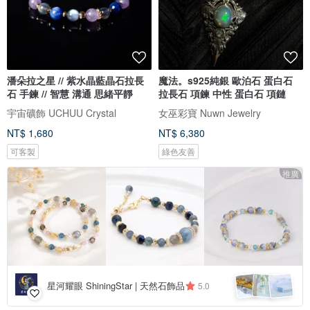
潘朵拉之星 // 紫水晶藍晶石拉長
魔法。s925純銀 歐泊石 蛋白石
石 手鍊 // 智慧 溝通 思緒平靜
拉長石 項鍊 中性 蛋白石 項鏈
宇宙礦飾 UCHUU Crystal
女巫彩寶 Nuwn Jewelry
NT$ 1,680
NT$ 6,380
可客製
綠色友善
推廣
星河耀眼 ShiningStar | 天然石飾品
5.0