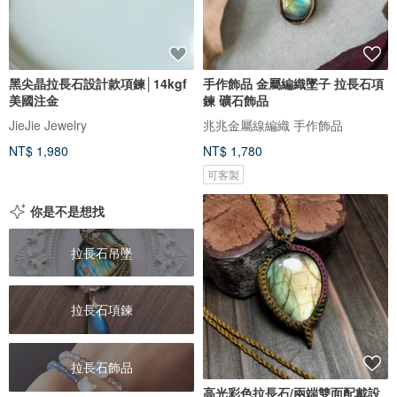
黑尖晶拉長石設計款項鍊│14kgf
手作飾品 金屬編織墜子 拉長石項
美國注金
鍊 礦石飾品
JieJie Jewelry
兆兆金屬線編織 手作飾品
NT$ 1,980
NT$ 1,780
可客製
你是不是想找
拉長石吊墜
拉長石項鍊
拉長石飾品
高光彩色拉長石/兩端雙面配戴設