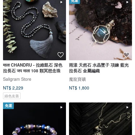
免運
माला CHANDRU - 拉維凱石 深色
雨漾 天然石 水晶墜子 項鍊 藍光
拉長石 जप माला 108 顆冥想念珠
拉長石 金屬編織
Saligram Store
魔龍寶礦
NT$ 2,229
NT$ 1,800
綠色友善
免運