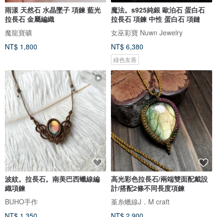
雨漾 天然石 水晶墜子 項鍊 藍光
魔法。s925純銀 歐泊石 蛋白石
拉長石 金屬編織
拉長石 項鍊 中性 蛋白石 項鏈
魔龍寶礦
女巫彩寶 Nuwn Jewelry
NT$ 1,800
NT$ 6,380
綠色友善
波紋。拉長石。南美巴西蠟線編
高光彩色拉長石/兩端雙面配戴設
織項鍊
計/搭配2條不同長度項鍊
BUHO手作
堇糸蠟線J．M craft
NT$ 1,350
NT$ 2,900