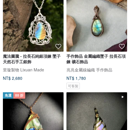
魔法圖騰 - 拉長石純銀項鍊 墜子
手作飾品 金屬編織墜子 拉長石項
天然石手工銀飾
鍊 礦石飾品
里璇製物 Lixuan Made
兆兆金屬線編織 手作飾品
NT$ 2,680
NT$ 1,780
可客製
免運
88 折