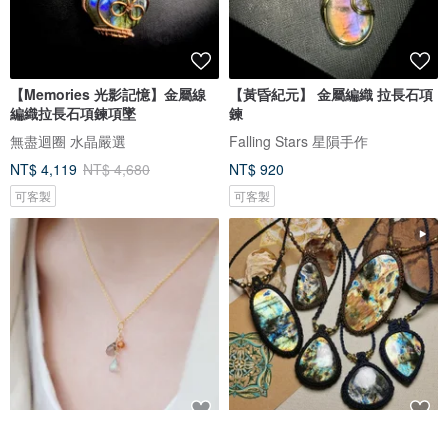
【Memories 光影記憶】金屬線
【黃昏紀元】 金屬編織 拉長石項
編織拉長石項鍊項墜
鍊
無盡迴圈 水晶嚴選
Falling Stars 星隕手作
NT$ 4,119
NT$ 4,680
NT$ 920
可客製
可客製
葡萄園之戀-14K包金 橘石榴石 拉
異彩拉長石/地圖拉長石-蠟線編織/