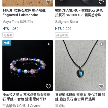
14KGF 拉長石雕件 墜子項鍊
माला CHANDRU - 拉維凱石 深色
Engraved Labradorite
拉長石 जप माला 108 顆冥想念珠
Necklace
Maya Tara 瑪雅塔拉
Saligram Store
NT$ 1,080
NT$ 2,229
可客製
綠色友善
免運
潘朵拉之星 // 紫水晶藍晶石拉長
喜迎瑤 925銀 拉長石 愛心項鍊 項
石 手鍊 // 智慧 溝通 思緒平靜
鍊 藍拉長石 復古風 民族風
宇宙礦飾 UCHUU Crystal
喜迎瑤