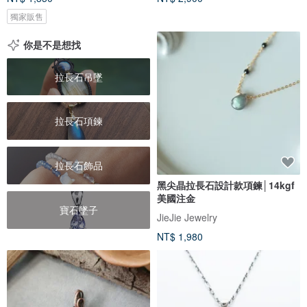
獨家販售
你是不是想找
拉長石吊墜
拉長石項鍊
拉長石飾品
黑尖晶拉長石設計款項鍊│14kgf
美國注金
寶石墜子
JieJie Jewelry
NT$ 1,980