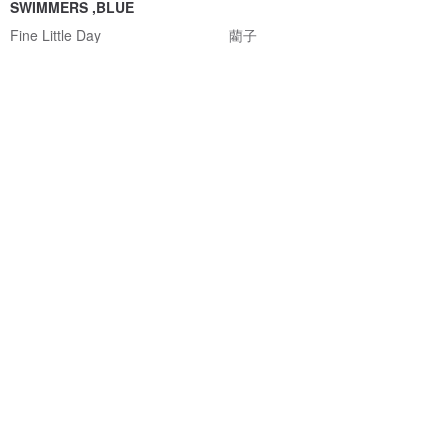
SWIMMERS ,BLUE
Fine Little Day
藺子
NT$ 1,655
NT$ 1,880
NT$ 1,380
【客製照片方形抱枕】客製方形
【客製抱枕】台灣製人像 寵物抱
照片枕套 + 枕心
枕 雙面印刷 多種尺寸
布憶製造所
布憶製造所
NT$ 700
NT$ 660
可客製
可客製
免運