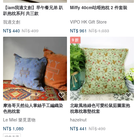
【iam我適文創】早午餐兄弟 趴
Miffy 40cm咕𠱸抱枕 2 件套裝
趴抱枕系列 共三款
我適文創
VIPO HK Gift Store
NT$ 440
NT$ 499
NT$ 961
NT$ 1,033
9 折
摩洛哥天然仙人掌絲手工編織染
北歐風格綠色可愛松鼠茹圖案抱
色抱枕套
枕靠枕靠墊枕套
Le Miel 樂覓選物
hazelnut
NT$ 1,080
NT$ 441
NT$ 490
綠色友善