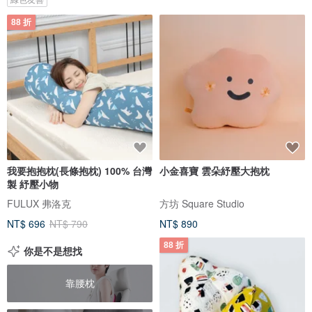
88 折
我要抱抱枕(長條抱枕) 100% 台灣
小金喜寶 雲朵紓壓大抱枕
製 紓壓小物
FULUX 弗洛克
方坊 Square Studio
NT$ 696
NT$ 790
NT$ 890
88 折
你是不是想找
靠腰枕