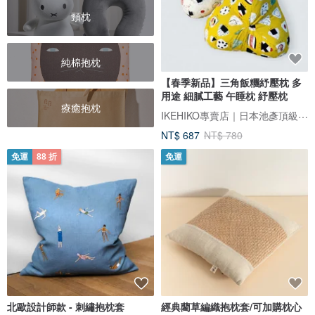
頸枕
純棉抱枕
【春季新品】三角飯糰紓壓枕 多
用途 細膩工藝 午睡枕 紓壓枕
療癒抱枕
IKEHIKO專賣店｜日本池彥頂級藺草製品｜讓生活與自然更靠近
NT$ 687
NT$ 780
免運
88 折
免運
北歐設計師款 - 刺繡抱枕套
經典藺草編織抱枕套/可加購枕心