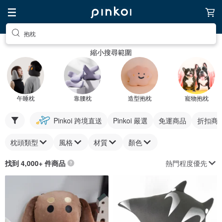
抱枕
縮小搜尋範圍
午睡枕
靠腰枕
造型抱枕
寵物抱枕
Pinkoi 跨境直送
Pinkoi 嚴選
免運商品
折扣商
枕頭類型
風格
材質
顏色
熱門程度優先
找到 4,000+ 件商品