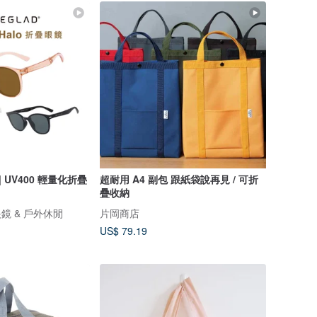
 | UV400 輕量化折疊
超耐用 A4 副包 跟紙袋說再見 / 可折
疊收納
眼鏡 & 戶外休閒
片岡商店
US$ 79.19