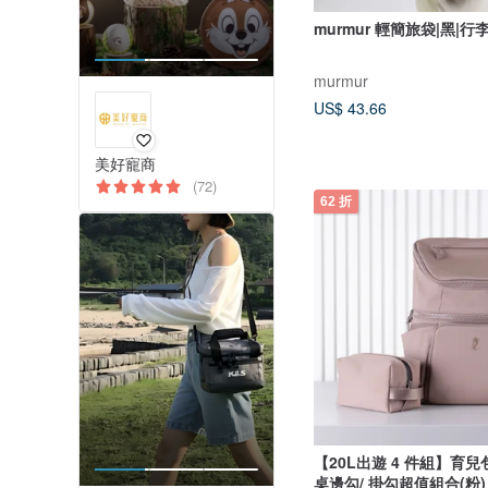
murmur 輕簡旅袋|黑|
murmur
US$ 43.66
美好寵商
(72)
62 折
【20L出遊 4 件組】育兒包
桌邊勾/ 掛勾超值組合(粉)