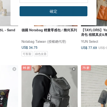
確定
L - Sand
德國 Notabag 輕量零感包 / 幾何系列
【TAYLORS】Y
肩包 植鞣真皮&
Notabag Taiwan (授權總代理)
YUN Select
US$ 34.75
US$ 77.69
US$ 
可客製
綠色友善
95 折
75 折