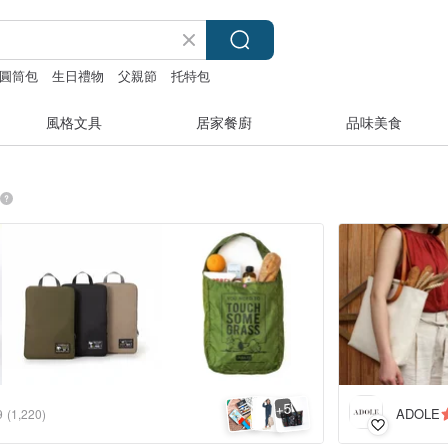
圓筒包
生日禮物
父親節
托特包
風格文具
居家餐廚
品味美食
5
+
ADOLE
9
(1,220)