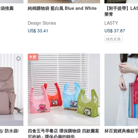
行李袋推薦
純棉購物袋 藍白風 Blue and White
【附手提帶】LA
樂青
Design Stories
LASTY
US$ 33.41
US$ 37.87
綠色友善
9 折
/ 防水袋/
四食五号早餐店 環保購物袋 四款圖案
林百貨經典條紋
可收納 - 環保必備的時尚