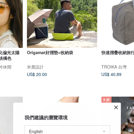
輕量化偏光太陽
Origamat好摺墊+收納袋
快速摺疊收納旅行
X淡橘色
戶外休閒
米鹿設計
TROIKA 台灣
US$ 20.00
US$ 40.89
8 折
我們建議的瀏覽環境