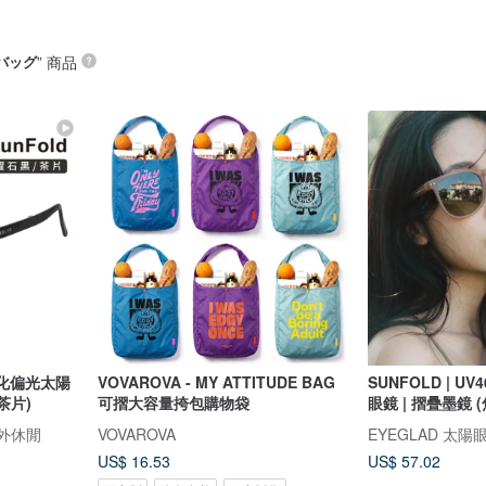
バッグ
” 商品
輕量化偏光太陽
VOVAROVA - MY ATTITUDE BAG
SUNFOLD | U
茶片)
可摺大容量挎包購物袋
眼鏡 | 摺疊墨鏡 
戶外休閒
VOVAROVA
EYEGLAD 太陽
US$ 16.53
US$ 57.02