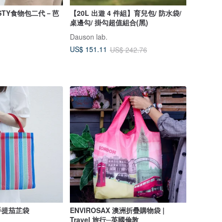
STY食物包二代－芭
【20L 出遊 4 件組】育兒包/ 防水袋/
桌邊勾/ 掛勾超值組合(黑)
Dauson lab.
US$ 151.11
US$ 242.76
手提茄芷袋
ENVIROSAX 澳洲折疊購物袋 |
Travel 旅行─英國倫敦