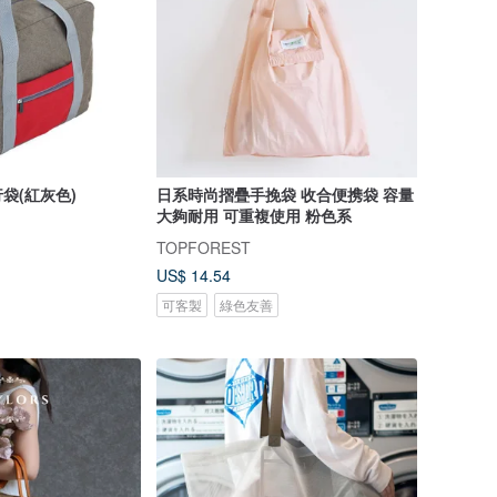
袋(紅灰色)
日系時尚摺疊手挽袋 收合便携袋 容量
大夠耐用 可重複使用 粉色系
TOPFOREST
US$ 14.54
可客製
綠色友善