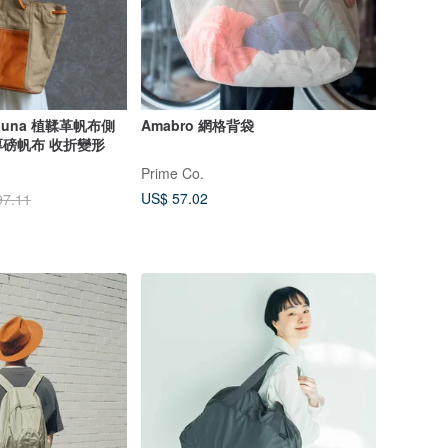
ouna 植鞣革帆布側
Amabro 網格背袋
厚磅帆布 收折變形
Prime Co.
US$ 57.02
97.11