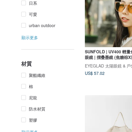
日系
可愛
urban outdoor
顯示更多
SUNFOLD | UV400 
眼鏡 | 摺疊墨鏡 (焦糖棕
材質
EYEGLAD 太陽眼鏡 & 
US$ 57.02
聚酯纖維
棉
尼龍
防水材質
塑膠