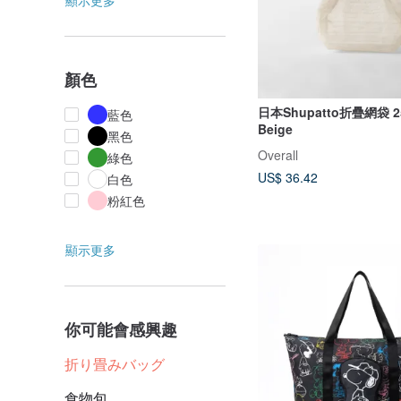
顯示更多
顏色
日本Shupatto折疊網袋 25
藍色
Beige
黑色
Overall
綠色
US$ 36.42
白色
粉紅色
顯示更多
你可能會感興趣
折り畳みバッグ
食物包