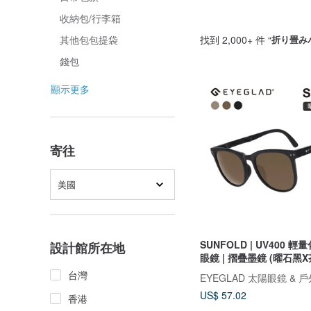
收納包/行李箱
找到 2,000+ 件 “
折り畳み
其他包包提袋
錢包
顯示更多
寄往
美國
SUNFOLD | UV400 
設計館所在地
眼鏡 | 摺疊墨鏡 (曜石黑X
台灣
EYEGLAD 太陽眼鏡 & 
US$ 57.02
香港