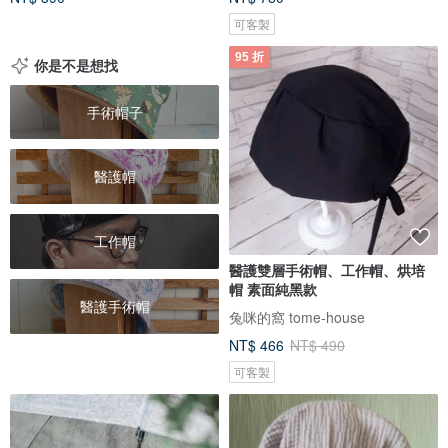
可客製
95 折
你是不是想找
手術帽子
醫護帽
工作帽
醫護雙層手術帽、工作帽、烘培
帽 素面純黑款
醫護手術帽
兔咪的窩 tome-house
NT$ 466
NT$ 490
可客製