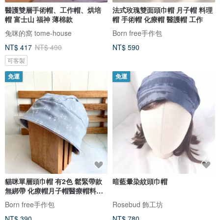
醫護雙層手術帽、工作帽、烘培
法式玫瑰雙面頭巾帽 月子帽 料理
帽 富士山 福神 薄棉款
帽 手術帽 化療帽 醫護帽 工作
兔咪的窩 tome-house
Born free手作包
NT$ 417
NT$ 490
NT$ 590
可客製
免運
免運
貓咪單層頭巾帽 有2色 鬆緊帶款
暗藍暈染紋頭巾帽
無綁帶 化療帽月子帽醫療帽料理
帽
Born free手作包
Rosebud 飾工坊
NT$ 390
NT$ 780