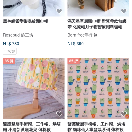
黑色縲縈變形蟲紋頭巾帽
滿天星單層頭巾帽 鬆緊帶款無綁
帶 化療帽月子帽醫療帽料理帽
Rosebud 飾工坊
Born free手作包
NT$ 780
NT$ 390
可客製
85 折
85 折
醫護雙層手術帽、工作帽、烘培
醫護雙層手術帽、工作帽、烘培
帽 小清新黃底花兒 薄棉款
帽 貓咪仙人掌盆栽系列 薄棉款