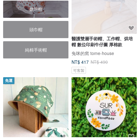
烘培帽
頭巾帽
醫護雙層手術帽、工作帽、烘培
帽 數位印刷牛仔圖 厚棉款
純棉手術帽
兔咪的窩 tome-house
NT$ 417
NT$ 490
可客製
免運