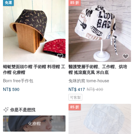
免運
85 折
蜻蜓雙面頭巾帽 手術帽 料理帽 工
醫護雙層手術帽、工作帽、烘培
作帽 化療帽
帽 搖滾龐克風 米白底
Born free手作包
兔咪的窩 tome-house
NT$ 590
NT$ 417
NT$ 490
可客製
85 折
你是不是想找
化療帽