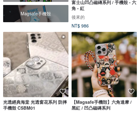
富士山凹凸磁磚系列 / 手機殼 - 六
角 - 紅
Magsafe手機殼
後來的
NT$ 986
光透經典海棠 光透窗花系列 防摔
【Magsafe手機殻】六角達摩 /
手機殼 CSBM01
黑紅 / 凹凸磁磚系列
CreASEnse 創感品味
後來的
NT$ 598
NT$ 986
可客製