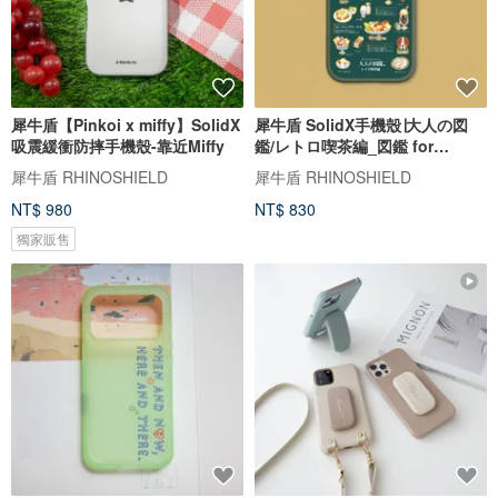
犀牛盾【Pinkoi x miffy】SolidX
犀牛盾 SolidX手機殼∣大人の図
吸震緩衝防摔手機殼-靠近Miffy
鑑/レトロ喫茶編_図鑑 for
iPhone
犀牛盾 RHINOSHIELD
犀牛盾 RHINOSHIELD
NT$ 980
NT$ 830
獨家販售