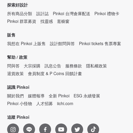
探索好設計
所有商品分類
設計誌
Pinkoi 台灣倉庫配送
Pinkoi 禮物卡
Pinkoi 群眾募資
找靈感
逛櫥窗
販售
我想在 Pinkoi 上販售
設計館問與答
Pinkoi tickets 售票專案
幫助 / 政策
問與答
大宗採購
訊息公告
服務條款
隱私權政策
退貨政策
會員制度 & P Coins 回饋計畫
認識 Pinkoi
關於我們
媒體報導
全新 Pinkoi
ESG 永續發展
Pinkoi 小怪物
人才招募
iichi.com
追蹤 Pinkoi