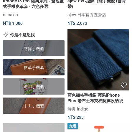
iPhone15 Pro 經典系列 - 全包覆
ajew PVC拉鍊口袋手機殼 (含背
式手機皮革套 - 六色任選
帶)
n max n
ajew 日本官方直營店
NT$ 1,380
NT$ 2,073
你是不是想找
防摔手機套
皮革手機套
透明手機套
藍色細格手機袋 蘋果iPhone
Plus 老布土布夾棉防摔收納袋
手工手機套
時舟 Indigo
NT$ 295
免運