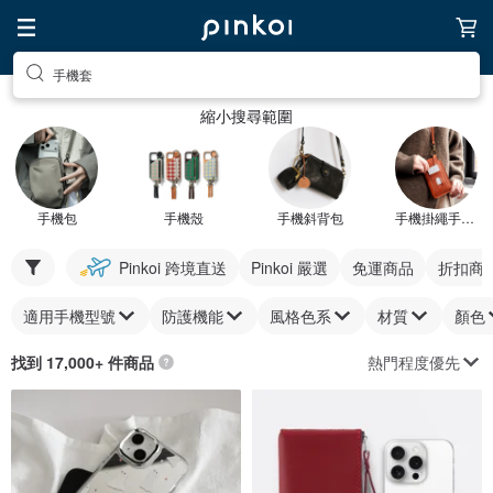
手機套
縮小搜尋範圍
手機包
手機殼
手機斜背包
手機掛繩手機套
Pinkoi 跨境直送
Pinkoi 嚴選
免運商品
折扣商
適用手機型號
防護機能
風格色系
材質
顏色
熱門程度優先
找到 17,000+ 件商品