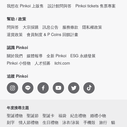
我想在 Pinkoi 上販售
設計館問與答
Pinkoi tickets 售票專案
幫助 / 政策
問與答
大宗採購
訊息公告
服務條款
隱私權政策
退貨政策
會員制度 & P Coins 回饋計畫
認識 Pinkoi
關於我們
媒體報導
全新 Pinkoi
ESG 永續發展
Pinkoi 小怪物
人才招募
iichi.com
追蹤 Pinkoi
年度搜尋主題
聖誕禮物
聖誕節
聖誕卡
福袋
紀念禮物
婚禮小物
刻字
情人節禮物
生日禮物
泳衣/泳裝
手機殼
旅行
貓