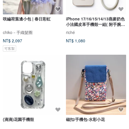
咲編荷葉邊小包 | 春日彩虹
iPhone 17/16/15/14/13燕麥奶色
小法國皮革手機殼一組( 附手腕
帶)
chiko－手織髮圈
riché
NT$ 2,097
NT$ 1,080
可客製
(滴滴)花園手機殼
磁扣/手機包-水彩小花