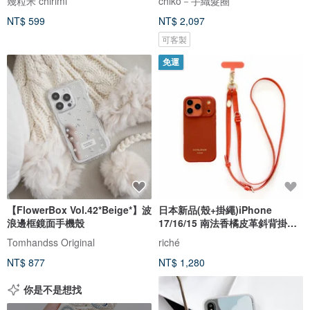
幾粒米 chirimi
chiko－手織髮圈
NT$ 599
NT$ 2,097
可客製
免運
【FlowerBox Vol.42*Beige*】波
日本新品(殼+掛繩)iPhone
浪邊框鏡面手機殼
17/16/15 南法香橘皮革斜背掛繩
手機殼
Tomhandss Original
riché
NT$ 877
NT$ 1,280
你是不是想找