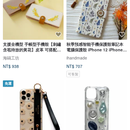
支援全機型 手帳型手機殼【刺繡
秋季預感智能手機保護殼筆記本
含苞待放的黃花】皮革 可搭配斜
電腦保護殼 iPhone 12 iPhone
背帶 手機斜背 A138I
XR iPhone 11 Xperia 10 IV
海鷗工坊
ihandmade
Galaxy S23 Android
NT$ 938
NT$ 707
可客製
免運