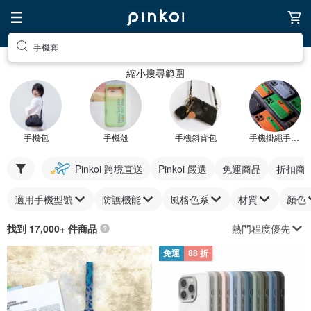
手機套
縮小搜尋範圍
手機包
手機殼
手機斜背包
手機掛繩手機套
Pinkoi 跨境直送
Pinkoi 嚴選
免運商品
折扣商
適用手機型號
防護機能
風格色系
材質
顏色
熱門程度優先
找到 17,000+ 件商品
免運
88 折