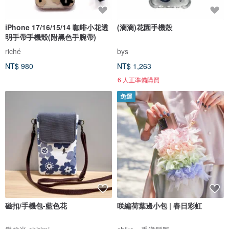
iPhone 17/16/15/14 咖啡小花透
(滴滴)花園手機殼
明手帶手機殼(附黑色手腕帶)
riché
bys
NT$ 980
NT$ 1,263
6 人正準備購買
免運
磁扣/手機包-藍色花
咲編荷葉邊小包 | 春日彩虹