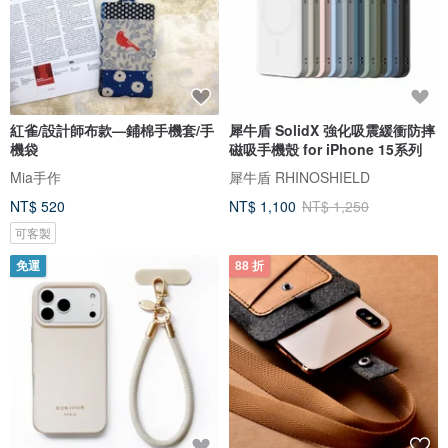
紅雀/設計師布款—鋪棉手機套/手
犀牛盾 SolidX 強化吸震緩衝防摔
機袋
磁吸手機殼 for iPhone 15系列
Mia手作
犀牛盾 RHINOSHIELD
NT$ 520
NT$ 1,100
NT$ 1,250
可客製
免運
88 折