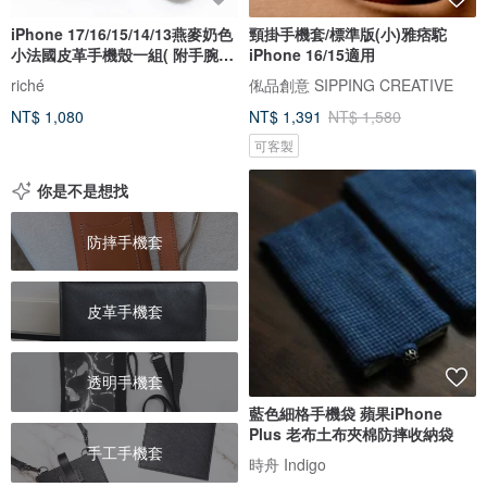
iPhone 17/16/15/14/13燕麥奶色
頸掛手機套/標準版(小)雅痞駝
小法國皮革手機殼一組( 附手腕
iPhone 16/15適用
帶)
riché
俬品創意 SIPPING CREATIVE
NT$ 1,080
NT$ 1,391
NT$ 1,580
可客製
你是不是想找
防摔手機套
皮革手機套
透明手機套
藍色細格手機袋 蘋果iPhone
Plus 老布土布夾棉防摔收納袋
手工手機套
時舟 Indigo