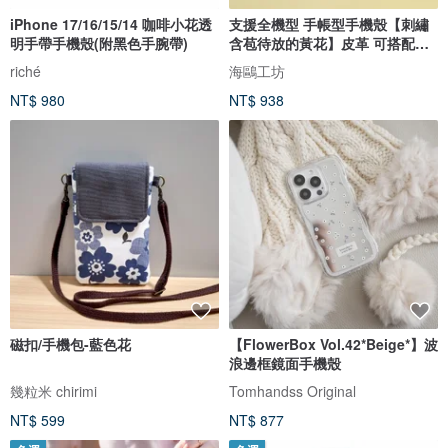
iPhone 17/16/15/14 咖啡小花透
支援全機型 手帳型手機殼【刺繡
明手帶手機殼(附黑色手腕帶)
含苞待放的黃花】皮革 可搭配斜
背帶 手機斜背 A138I
riché
海鷗工坊
NT$ 980
NT$ 938
磁扣/手機包-藍色花
【FlowerBox Vol.42*Beige*】波
浪邊框鏡面手機殼
幾粒米 chirimi
Tomhandss Original
NT$ 599
NT$ 877