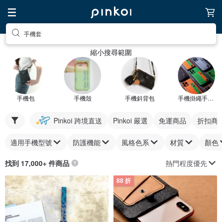
手機套
縮小搜尋範圍
手機包
手機殼
手機斜背包
手機掛繩手機套
Pinkoi 跨境直送
Pinkoi 嚴選
免運商品
折扣商
適用手機型號
防護機能
風格色系
材質
顏色
熱門程度優先
找到 17,000+ 件商品
88 折