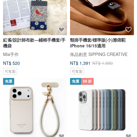
紅雀/設計師布款—鋪棉手機套/手
頸掛手機套/標準版(小)雅痞駝
機袋
iPhone 16/15適用
Mia手作
俬品創意 SIPPING CREATIVE
NT$ 520
NT$ 1,391
NT$ 1,580
可客製
可客製
免運
免運
88 折