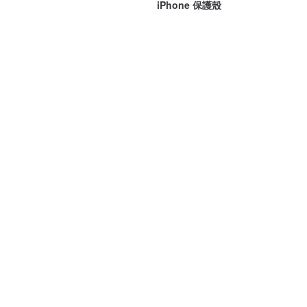
iPhone 保護殼
Pitta café
Mint Moment
NT$ 299
NT$ 1,263
筆電型皮套 iPhone 11 iPhone
全機種適用 翻蓋手機殼【栃木皮
16 Galaxy S22 S21 iPhone 12
革 -freak-】真皮 AE01K
iPhone 13 棕色棕咖啡色
ihandmade
海鷗工坊
NT$ 707
NT$ 1,249
可客製