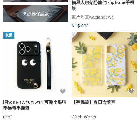
貓星人綁架恐龍們 - iphone手機
殼
閱讀器保護殼
瓦片的瓦wapiandewa
NT$ 690
免運
iPhone 17/16/15/14 可愛小眼睛
【手機殼】春日含羞草
手挽帶手機殼
riché
Wach Works
NT$ 980
NT$ 797
免運
免運