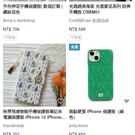
手作押花手機保護殼| 歡迎訂製 |
光透經典海棠 光透窗花系列 防摔
繽紛花色
手機殼 CSBM01
Anny's workshop
CreASEnse 創感品味
NT$ 706
NT$ 598
可客製
可客製
免運
秋季預感智能手機保護殼筆記本
斑點硬質 iPhone 保護殼（綠
電腦保護殼 iPhone 12 iPhone
色）
XR iPhone 11 Xperia 10 IV
ihandmade
polyclover
Galaxy S23 Android
NT$ 707
NT$ 855