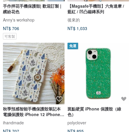
手作押花手機保護殼| 歡迎訂製 |
【Magsafe手機殻】六角達摩 /
繽紛花色
藍紅 / 凹凸磁磚系列
Anny's workshop
後來的
NT$ 706
NT$ 1,033
可客製
免運
秋季預感智能手機保護殼筆記本
斑點硬質 iPhone 保護殼（綠
電腦保護殼 iPhone 12 iPhone
色）
XR iPhone 11 Xperia 10 IV
ihandmade
polyclover
Galaxy S23 Android
NT$ 707
NT$ 855