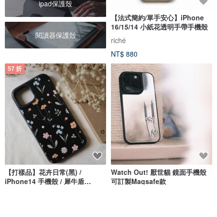
ipad保護殼
【法式簡約/單手安心】iPhone
16/15/14 小紙花透明手帶手機殼
閱讀器保護殼
riché
NT$ 880
57 折
【打樣品】花卉日常(黑) /
Watch Out! 厭世貓 鏡面手機殼
iPhone14 手機殼 / 犀牛盾
可訂製Magsafe款
Solidsuit
annieho.design｜欸哩厚
Fingers Work
NT$ 799
NT$ 1,399
NT$ 938