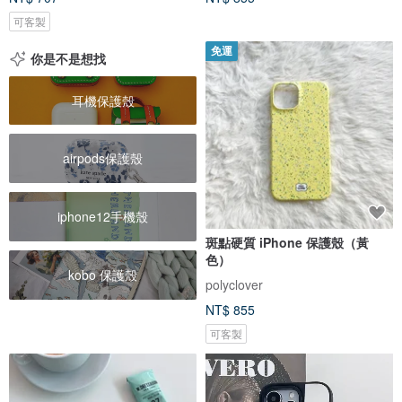
可客製
免運
你是不是想找
耳機保護殼
airpods保護殼
iphone12手機殼
斑點硬質 iPhone 保護殼（黃
色）
kobo 保護殼
polyclover
NT$ 855
可客製