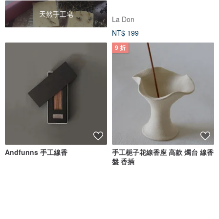
天然手工皂
La Don
NT$ 199
9 折
Andfunns 手工線香
手工梔子花線香座 高款 燭台 線香
盤 香插
Andfunns
rao rao 繞繞
NT$ 1,602
NT$ 765
NT$ 850
獨家販售