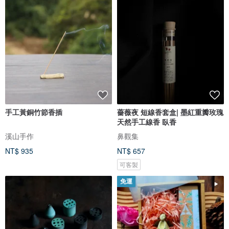
手工黃銅竹節香插
薔薇夜 短線香套盒| 墨紅重瓣玫瑰
天然手工線香 臥香
溪山手作
鼻觀集
NT$ 935
NT$ 657
可客製
免運