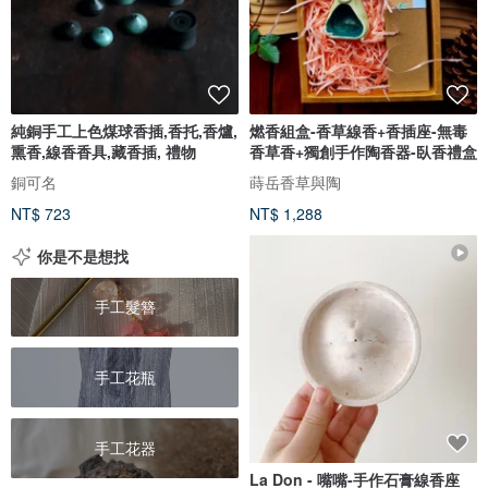
純銅手工上色煤球香插,香托,香爐,
燃香組盒-香草線香+香插座-無毒
熏香,線香香具,藏香插, 禮物
香草香+獨創手作陶香器-臥香禮盒
銅可名
蒔岳香草與陶
NT$ 723
NT$ 1,288
你是不是想找
手工髮簪
手工花瓶
手工花器
La Don - 嘴嘴-手作石膏線香座