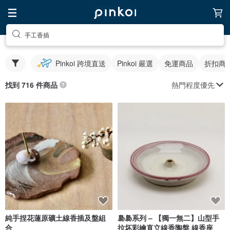
手工香插
Pinkoi 跨境直送
Pinkoi 嚴選
免運商品
折扣商
熱門程度優先
找到 716 件商品
純手捏花蓮原礦土線香插及盤組
裊裊系列 – 【獨一無二】山型手
合
拉坏彩繪直立線香陶盤 線香座