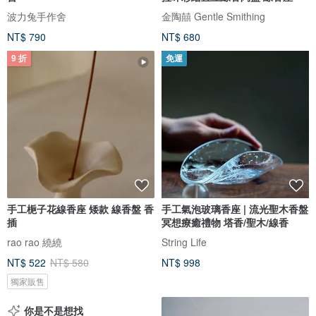
波力兔手作舍
金陶囍 Gentle Smithing
NT$ 790
NT$ 680
9 折
免運
手工梔子花線香座 矮款 線香盤 香
手工氣泡玻璃香座 | 流光聖木香盤
插
冥想療癒禮物 塔香/聖木/線香
rao rao 繞繞
String Life
NT$ 522
NT$ 580
NT$ 998
獨家販售
你是不是想找