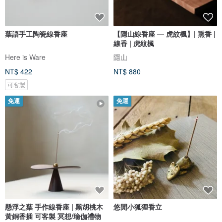
葉語手工陶瓷線香座
【隱山線香座 — 虎紋楓】| 熏香 |
線香 | 虎紋楓
Here is Ware
隱山
NT$ 422
NT$ 880
可客製
免運
免運
懸浮之葉 手作線香座 | 黑胡桃木
悠閒小狐狸香立
黃銅香插 可客製 冥想/瑜伽禮物