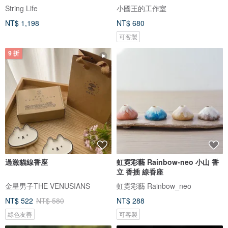
String Life
小國王的工作室
NT$ 1,198
NT$ 680
可客製
9 折
過激貓線香座
虹霓彩藝 Rainbow-neo 小山 香
立 香插 線香座
金星男子THE VENUSIANS
虹霓彩藝 Rainbow_neo
NT$ 522
NT$ 580
NT$ 288
綠色友善
可客製