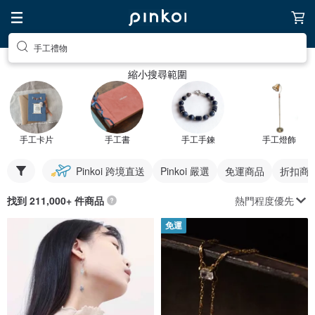
手工禮物
縮小搜尋範圍
手工卡片
手工書
手工手鍊
手工燈飾
Pinkoi 跨境直送
Pinkoi 嚴選
免運商品
折扣商
熱門程度優先
找到 211,000+ 件商品
免運