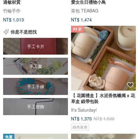
過敏材質
愛女生日禮物小鳥
竹輪手作
茶包 TEABAG
NT$ 1,013
NT$ 1,474
89 折
你是不是想找
手工卡片
手工書
手工手鍊
【 花園禮盒 】水泥香氛蠟燭 x 花
草盒 緞帶包裝
手工燈飾
It's Saturday!
NT$ 1,370
NT$ 1,530
綠色友善
免運