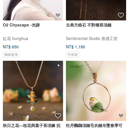
O2 Cityscape -光跡
古典方鋯石 不對稱長項鏈
紅花 hunghua
Sentimental Studio 善感工室
NT$ 650
NT$ 1,180
獨家販售
可客製
秋日之花—桂花與葉子長項鍊 抗
牡丹鸚鵡項鏈毛衣鏈吊墜春季可