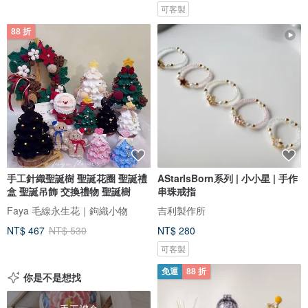
可客製
88 折
手工針織聖誕樹 聖誕花圈 聖誕禮
AStarIsBorn系列 | 小小星 | 手作
盒 聖誕吊飾 交換禮物 聖誕樹
串珠戒指
Faya 毛線永生花｜鉤織小物
吉利製作所
NT$ 467
NT$ 530
NT$ 280
可客製
免運
88 折
你是不是想找