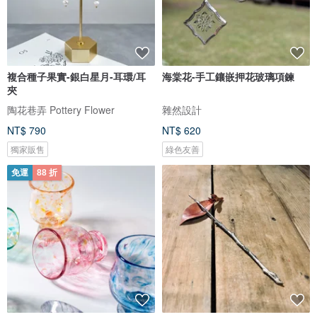
複合種子果實-銀白星月-耳環/耳
海棠花-手工鑲嵌押花玻璃項鍊
夾
陶花巷弄 Pottery Flower
雜然設計
NT$ 790
NT$ 620
獨家販售
綠色友善
免運
88 折