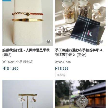
誰跟我誰好運 - 人間幸運星手環
手工刺繡四重紗布手帕首字母 A
(套組)
到 Z黑手錶 2（定做）
Whisper 小意思手環
ayaka-kas
NT$ 1,980
NT$ 326
可客製