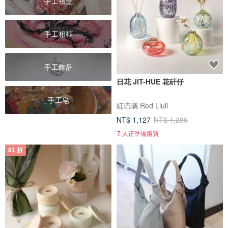
手工禮盒
手工相框
手工飾品
日花 JIT-HUE 花矸仔
手工皂
紅琉璃 Red Liuli
NT$ 1,127
NT$ 1,280
7 人正準備購買
81 折