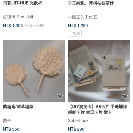
日花 JIT-HUE 光飲杯
手工純銀、黃桐枯枝茶針
紅琉璃 Red Liuli
小國王的工作室
NT$ 1,303
NT$ 1,480
NT$ 1,280
可客製
藺編扇/藺草編織
【DIY洞洞卡】A6卡片 手縫蠟線
螺絲卡片 生日卡片 謝卡
藺子
Soberbook
NT$ 550
NT$ 290