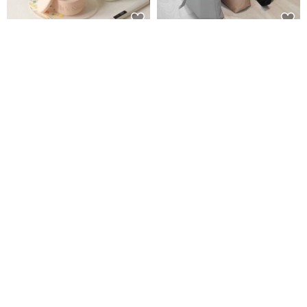
春夏香氣限定組合【贈 迷你聞香
簡約帆布彎月包#99黑
蠟燭】水泥香氛蠟燭
It's Saturday!
XX SHOP 帆布製包
NT$ 999
NT$ 1,230
NT$ 850
綠色友善
可客製
複合種子果實-琥珀果/龍柏/珍珠耳
【收納包】擬真原味迷你可頌
環