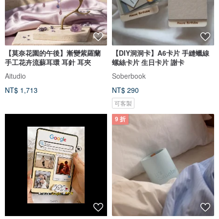
【莫奈花園的午後】漸變紫羅蘭
【DIY洞洞卡】A6卡片 手縫蠟線
手工花卉流蘇耳環 耳針 耳夾
螺絲卡片 生日卡片 謝卡
Aitudio
Soberbook
NT$ 1,713
NT$ 290
可客製
9 折