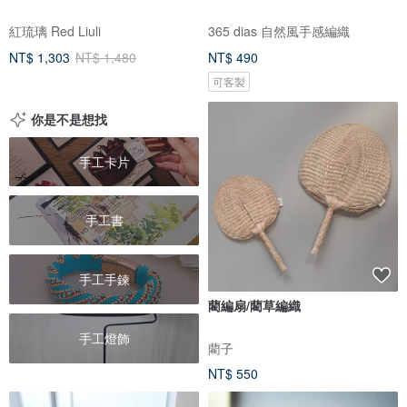
紅琉璃 Red Liuli
365 dias 自然風手感編織
NT$ 1,303
NT$ 1,480
NT$ 490
可客製
你是不是想找
手工卡片
手工書
手工手鍊
藺編扇/藺草編織
手工燈飾
藺子
NT$ 550