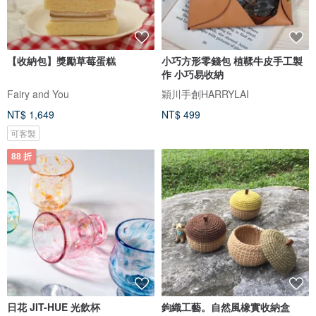
【收納包】獎勵草莓蛋糕
小巧方形零錢包 植鞣牛皮手工製
作 小巧易收納
Fairy and You
穎川手創HARRYLAI
NT$ 1,649
NT$ 499
可客製
88 折
日花 JIT-HUE 光飲杯
鉤織工藝。自然風橡實收納盒