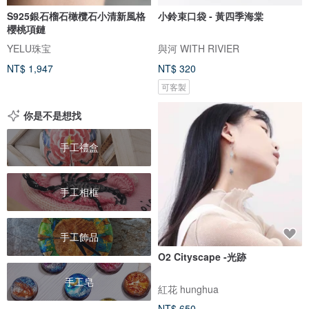
S925銀石榴石橄欖石小清新風格
小鈴束口袋 - 黃四季海棠
櫻桃項鏈
YELU珠宝
與河 WITH RIVIER
NT$ 1,947
NT$ 320
可客製
你是不是想找
手工禮盒
手工相框
手工飾品
O2 Cityscape -光跡
手工皂
紅花 hunghua
NT$ 650