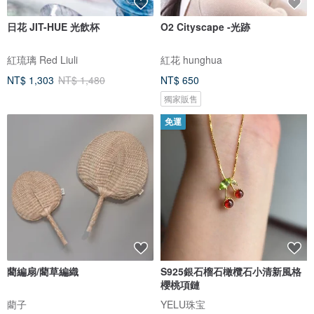
日花 JIT-HUE 光飲杯
O2 Cityscape -光跡
紅琉璃 Red Liuli
紅花 hunghua
NT$ 1,303
NT$ 1,480
NT$ 650
獨家販售
免運
藺編扇/藺草編織
S925銀石榴石橄欖石小清新風格
櫻桃項鏈
藺子
YELU珠宝