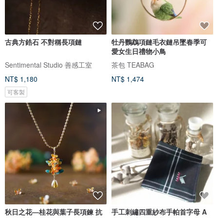
古典方鋯石 不對稱長項鏈
牡丹鸚鵡項鏈毛衣鏈吊墜春季可
愛女生日禮物小鳥
Sentimental Studio 善感工室
茶包 TEABAG
NT$ 1,180
NT$ 1,474
可客製
秋日之花—桂花與葉子長項鍊 抗
手工刺繡四重紗布手帕首字母 A