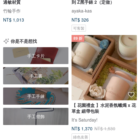
過敏材質
到 Z黑手錶 2（定做）
竹輪手作
ayaka-kas
NT$ 1,013
NT$ 326
可客製
89 折
你是不是想找
手工卡片
手工書
手工手鍊
【 花園禮盒 】水泥香氛蠟燭 x 花
草盒 緞帶包裝
手工燈飾
It's Saturday!
NT$ 1,370
NT$ 1,530
綠色友善