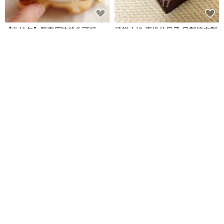
【收納包】擬真原味迷你可頌
燒餅小姐-喜悅的日子 日製棉布製
作 棉質零錢包
Fairy and You
Lilibet.小布製所
NT$ 1,173
NT$ 560
可客製
免運
88 折
81 折
日花 JIT-HUE 花矸仔
春夏香氣限定組合【贈 迷你聞香
蠟燭】水泥香氛蠟燭