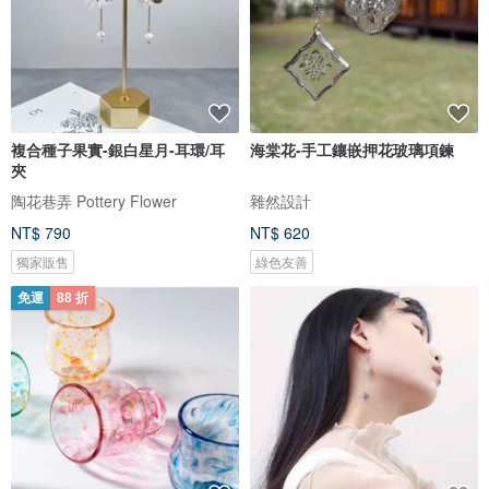
複合種子果實-銀白星月-耳環/耳
海棠花-手工鑲嵌押花玻璃項鍊
夾
陶花巷弄 Pottery Flower
雜然設計
NT$ 790
NT$ 620
獨家販售
綠色友善
免運
88 折