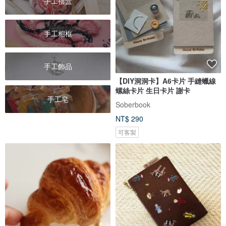
手工禮盒
手工相框
手工飾品
【DIY洞洞卡】A6卡片 手縫蠟線
螺絲卡片 生日卡片 謝卡
手工皂
Soberbook
NT$ 290
可客製