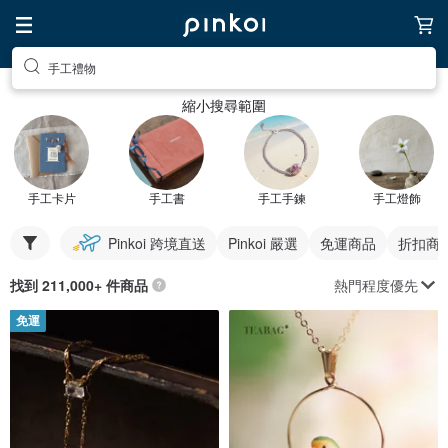
手工禮物
縮小搜尋範圍
手工卡片
手工書
手工手鍊
手工燈飾
Pinkoi 跨境直送
Pinkoi 嚴選
免運商品
折扣商
熱門程度優先
找到 211,000+ 件商品
免運