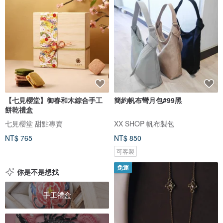
【七見櫻堂】御春和木綜合手工
簡約帆布彎月包#99黑
餅乾禮盒
七見櫻堂 甜點專賣
XX SHOP 帆布製包
NT$ 765
NT$ 850
可客製
免運
你是不是想找
手工禮盒