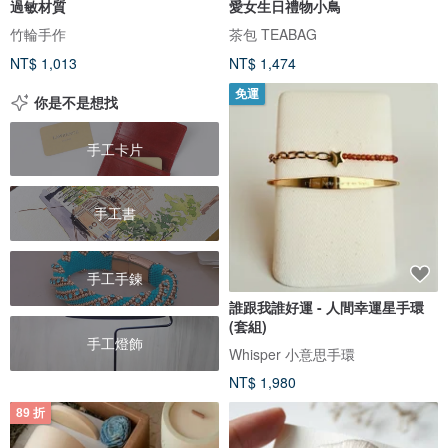
過敏材質
愛女生日禮物小鳥
竹輪手作
茶包 TEABAG
NT$ 1,013
NT$ 1,474
免運
你是不是想找
手工卡片
手工書
手工手鍊
誰跟我誰好運 - 人間幸運星手環
(套組)
手工燈飾
Whisper 小意思手環
NT$ 1,980
89 折