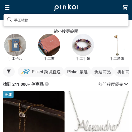
手工禮物
縮小搜尋範圍
手工卡片
手工書
手工手鍊
手工燈飾
Pinkoi 跨境直送
Pinkoi 嚴選
免運商品
折扣商
熱門程度優先
找到 211,000+ 件商品
免運