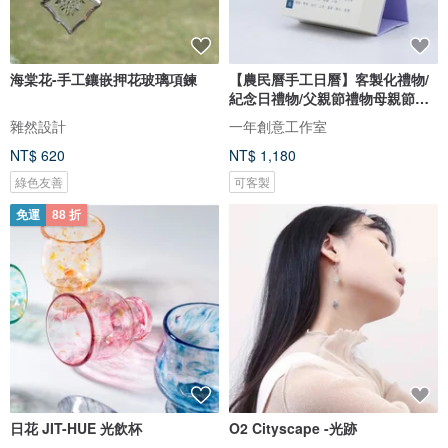
海棠花-手工鑲嵌押花玻璃項鍊
【農民曆手工日曆】客製化禮物/
紀念日禮物/父親節禮物母親節禮
物
雜然設計
一年創意工作室
NT$ 620
NT$ 1,180
綠色友善
可客製
免運
88 折
日花 JIT-HUE 光飲杯
O2 Cityscape -光跡