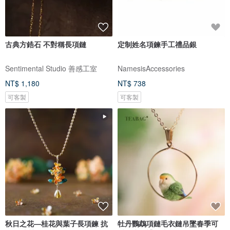
古典方鋯石 不對稱長項鏈
定制姓名項鍊手工禮品銀
Sentimental Studio 善感工室
NamesisAccessories
NT$ 1,180
NT$ 738
可客製
可客製
秋日之花—桂花與葉子長項鍊 抗
牡丹鸚鵡項鏈毛衣鏈吊墜春季可