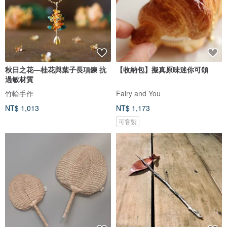
秋日之花—桂花與葉子長項鍊 抗
【收納包】擬真原味迷你可頌
過敏材質
竹輪手作
Fairy and You
NT$ 1,013
NT$ 1,173
可客製