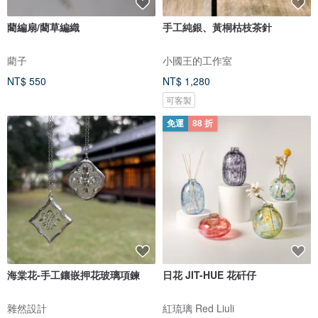
藺編扇/藺草編織
手工純銀、黃桐枯枝茶針
藺子
小國王的工作室
NT$ 550
NT$ 1,280
可客製
免運
88 折
海棠花-手工鑲嵌押花玻璃項鍊
日花 JIT-HUE 花矸仔
雜然設計
紅琉璃 Red Liuli