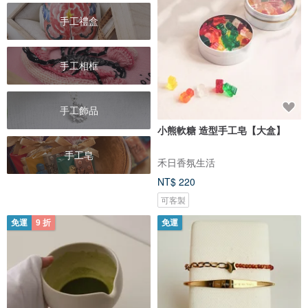
手工禮盒
手工相框
手工飾品
小熊軟糖 造型手工皂【大盒】
手工皂
禾日香氛生活
NT$ 220
可客製
免運
9 折
免運