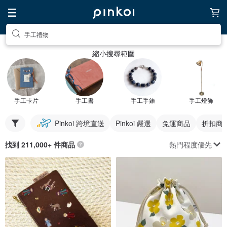
手工禮物
縮小搜尋範圍
手工卡片
手工書
手工手鍊
手工燈飾
Pinkoi 跨境直送
Pinkoi 嚴選
免運商品
折扣商
熱門程度優先
找到 211,000+ 件商品