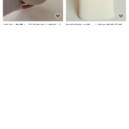
(現貨) 晨霧白 手工陶瓷抹茶碗 片
誰跟我誰好運 - 人間幸運星手環
口碗 Matcha Bowl Chawan
(套組)
rao rao 繞繞
Whisper 小意思手環
NT$ 1,152
NT$ 1,280
NT$ 1,980
8 人正準備購買
大葉青紫蘇(日本品種)_香草盆栽
手工刺繡四重紗布手帕首字母 A