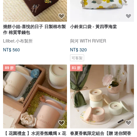
燒餅小姐-喜悅的日子 日製棉布製
小鈴束口袋 - 黃四季海棠
作 棉質零錢包
Lilibet.小布製所
與河 WITH RIVIER
NT$ 560
NT$ 320
可客製
89 折
81 折
【 花園禮盒 】水泥香氛蠟燭 x 花
春夏香氣限定組合【贈 迷你聞香