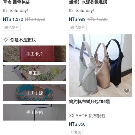
草盒 緞帶包裝
蠟燭】水泥香氛蠟燭
It's Saturday!
It's Saturday!
NT$ 1,370
NT$ 1,530
NT$ 999
NT$ 1,230
綠色友善
綠色友善
你是不是想找
手工卡片
手工書
手工手鍊
簡約帆布彎月包#99黑
手工燈飾
XX SHOP 帆布製包
NT$ 850
可客製