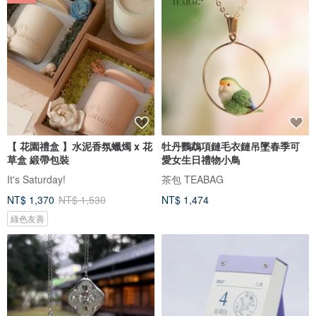
【 花園禮盒 】水泥香氛蠟燭 x 花
牡丹鸚鵡項鏈毛衣鏈吊墜春季可
草盒 緞帶包裝
愛女生日禮物小鳥
It's Saturday!
茶包 TEABAG
NT$ 1,370
NT$ 1,530
NT$ 1,474
綠色友善