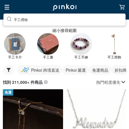
手工禮物
縮小搜尋範圍
手工卡片
手工書
手工手鍊
手工燈飾
Pinkoi 跨境直送
Pinkoi 嚴選
免運商品
折扣商
熱門程度優先
找到 211,000+ 件商品
免運