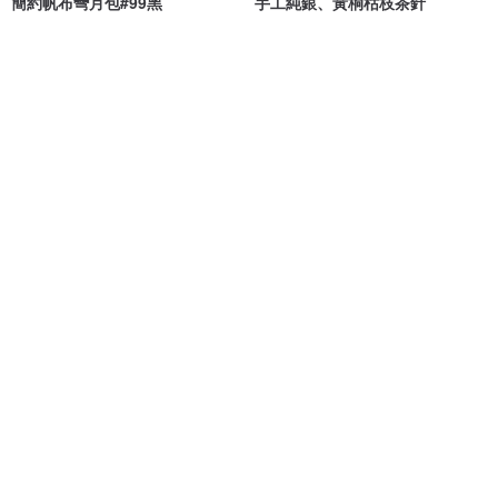
簡約帆布彎月包#99黑
手工純銀、黃桐枯枝茶針
XX SHOP 帆布製包
小國王的工作室
NT$ 850
NT$ 1,280
可客製
可客製
免運
古典鏤空編織 菱形長項鏈 白
燒餅小姐-喜悅的日子 日製棉布製
作 棉質零錢包
Sentimental Studio 善感工室
Lilibet.小布製所
NT$ 1,180
NT$ 560