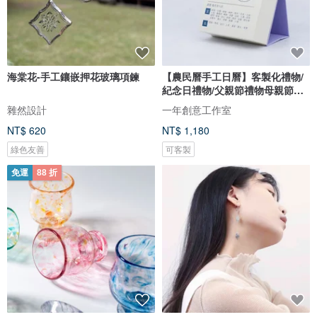
海棠花-手工鑲嵌押花玻璃項鍊
【農民曆手工日曆】客製化禮物/
紀念日禮物/父親節禮物母親節禮
物
雜然設計
一年創意工作室
NT$ 620
NT$ 1,180
綠色友善
可客製
免運
88 折