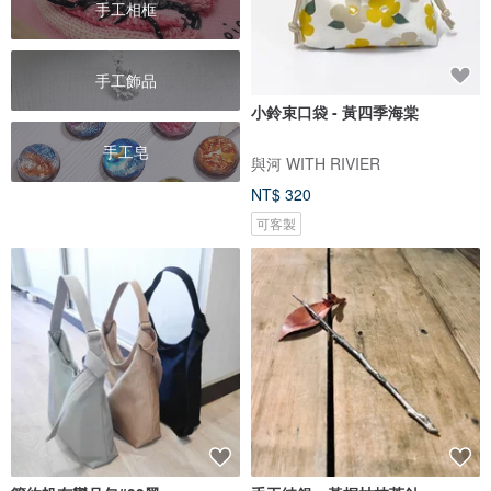
手工相框
手工飾品
小鈴束口袋 - 黃四季海棠
手工皂
與河 WITH RIVIER
NT$ 320
可客製