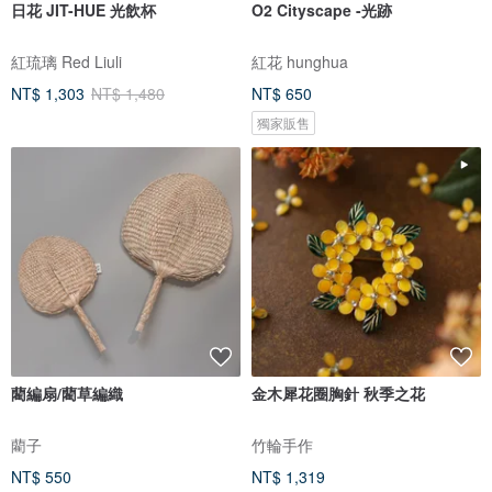
日花 JIT-HUE 光飲杯
O2 Cityscape -光跡
紅琉璃 Red Liuli
紅花 hunghua
NT$ 1,303
NT$ 1,480
NT$ 650
獨家販售
藺編扇/藺草編織
金木犀花圈胸針 秋季之花
藺子
竹輪手作
NT$ 550
NT$ 1,319