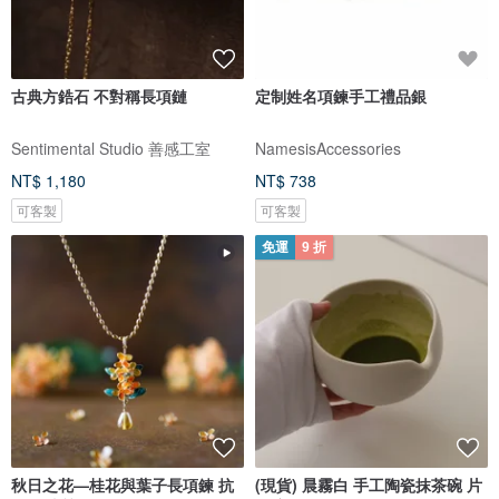
古典方鋯石 不對稱長項鏈
定制姓名項鍊手工禮品銀
Sentimental Studio 善感工室
NamesisAccessories
NT$ 1,180
NT$ 738
可客製
可客製
免運
9 折
秋日之花—桂花與葉子長項鍊 抗
(現貨) 晨霧白 手工陶瓷抹茶碗 片