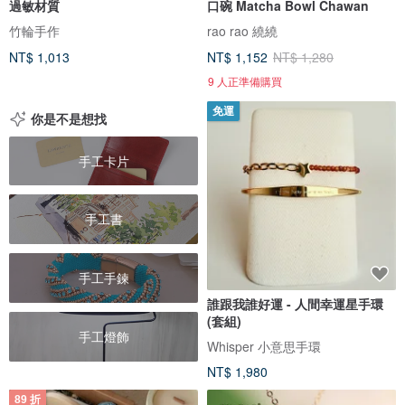
過敏材質
口碗 Matcha Bowl Chawan
竹輪手作
rao rao 繞繞
NT$ 1,013
NT$ 1,152
NT$ 1,280
9 人正準備購買
免運
你是不是想找
手工卡片
手工書
手工手鍊
誰跟我誰好運 - 人間幸運星手環
(套組)
手工燈飾
Whisper 小意思手環
NT$ 1,980
89 折