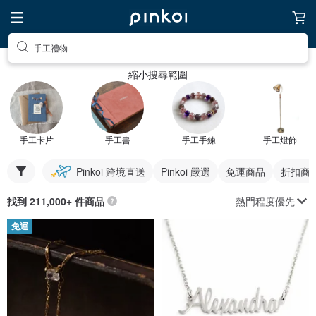
手工禮物
縮小搜尋範圍
手工卡片
手工書
手工手鍊
手工燈飾
Pinkoi 跨境直送
Pinkoi 嚴選
免運商品
折扣商
熱門程度優先
找到 211,000+ 件商品
免運