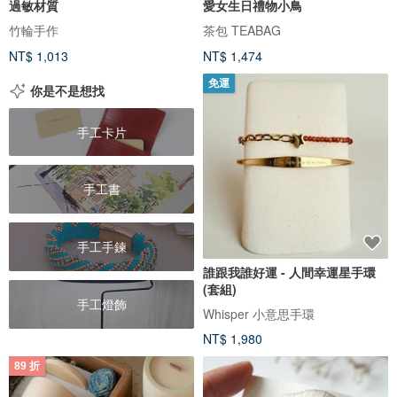
過敏材質
愛女生日禮物小鳥
竹輪手作
茶包 TEABAG
NT$ 1,013
NT$ 1,474
免運
你是不是想找
手工卡片
手工書
手工手鍊
誰跟我誰好運 - 人間幸運星手環
(套組)
手工燈飾
Whisper 小意思手環
NT$ 1,980
89 折