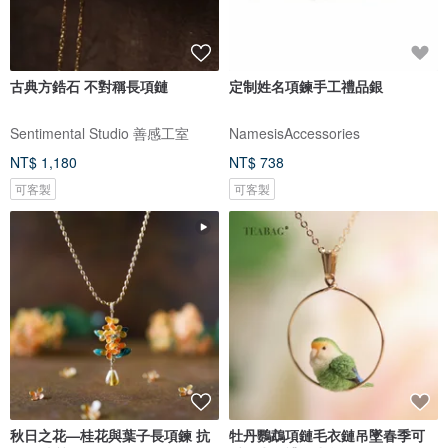
古典方鋯石 不對稱長項鏈
定制姓名項鍊手工禮品銀
Sentimental Studio 善感工室
NamesisAccessories
NT$ 1,180
NT$ 738
可客製
可客製
秋日之花—桂花與葉子長項鍊 抗
牡丹鸚鵡項鏈毛衣鏈吊墜春季可