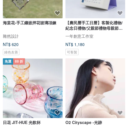
海棠花-手工鑲嵌押花玻璃項鍊
【農民曆手工日曆】客製化禮物/
紀念日禮物/父親節禮物母親節禮
物
雜然設計
一年創意工作室
NT$ 620
NT$ 1,180
綠色友善
可客製
免運
88 折
日花 JIT-HUE 光飲杯
O2 Cityscape -光跡