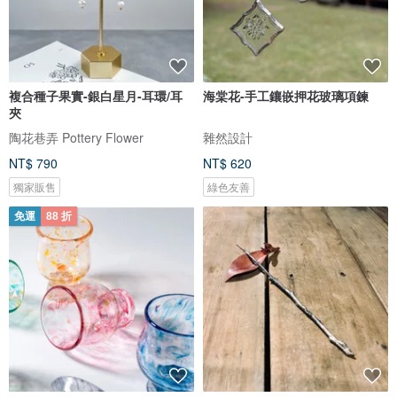
複合種子果實-銀白星月-耳環/耳
海棠花-手工鑲嵌押花玻璃項鍊
夾
陶花巷弄 Pottery Flower
雜然設計
NT$ 790
NT$ 620
獨家販售
綠色友善
免運
88 折