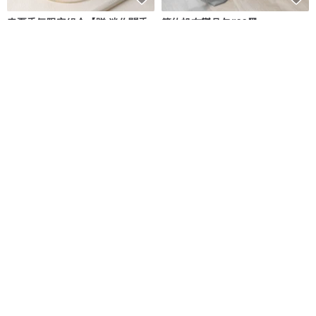
春夏香氣限定組合【贈 迷你聞香
簡約帆布彎月包#99黑
蠟燭】水泥香氛蠟燭
It's Saturday!
XX SHOP 帆布製包
NT$ 999
NT$ 1,230
NT$ 850
綠色友善
可客製
複合種子果實-琥珀果/龍柏/珍珠耳
【收納包】擬真原味迷你可頌
環
陶花巷弄 Pottery Flower
Fairy and You