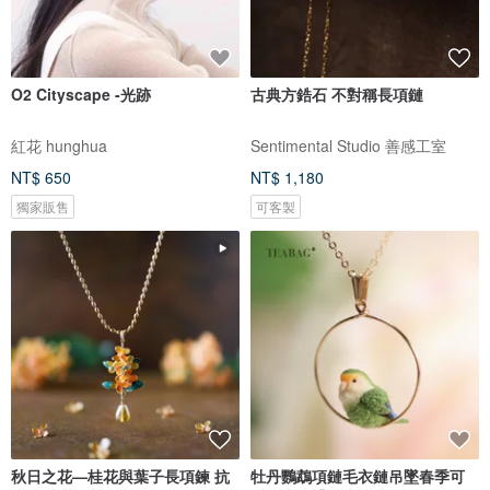
O2 Cityscape -光跡
古典方鋯石 不對稱長項鏈
紅花 hunghua
Sentimental Studio 善感工室
NT$ 650
NT$ 1,180
獨家販售
可客製
秋日之花—桂花與葉子長項鍊 抗
牡丹鸚鵡項鏈毛衣鏈吊墜春季可