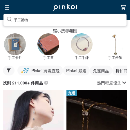
手工禮物
縮小搜尋範圍
手工卡片
手工書
手工手鍊
手工燈飾
Pinkoi 跨境直送
Pinkoi 嚴選
免運商品
折扣商
熱門程度優先
找到 211,000+ 件商品
免運