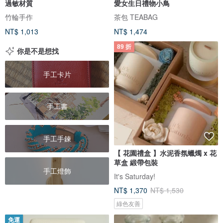
過敏材質
愛女生日禮物小鳥
竹輪手作
茶包 TEABAG
NT$ 1,013
NT$ 1,474
89 折
你是不是想找
手工卡片
手工書
手工手鍊
【 花園禮盒 】水泥香氛蠟燭 x 花
草盒 緞帶包裝
手工燈飾
It's Saturday!
NT$ 1,370
NT$ 1,530
綠色友善
免運