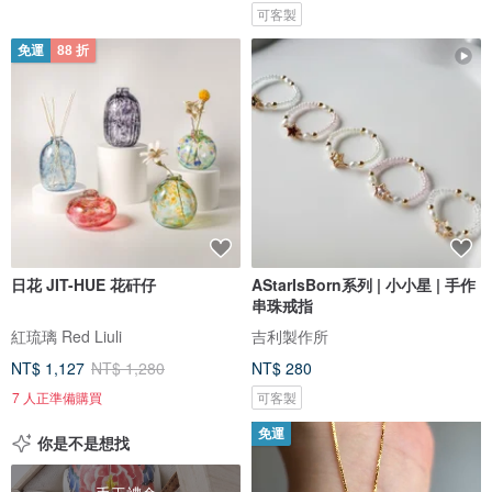
可客製
免運
88 折
日花 JIT-HUE 花矸仔
AStarIsBorn系列 | 小小星 | 手作
串珠戒指
紅琉璃 Red Liuli
吉利製作所
NT$ 1,127
NT$ 1,280
NT$ 280
7 人正準備購買
可客製
免運
你是不是想找