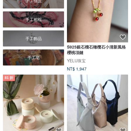
手工禮盒
手工相框
手工飾品
S925銀石榴石橄欖石小清新風格
櫻桃項鏈
手工皂
YELU珠宝
NT$ 1,947
81 折