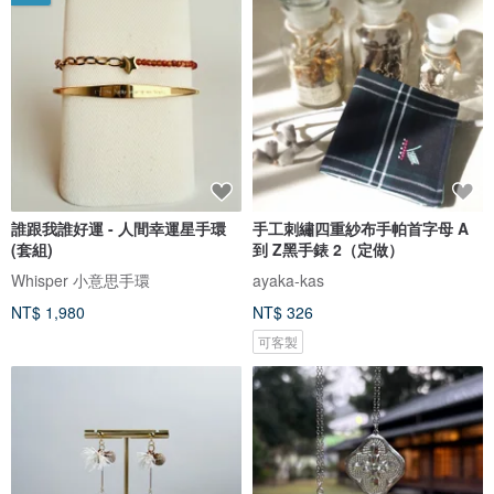
誰跟我誰好運 - 人間幸運星手環
手工刺繡四重紗布手帕首字母 A
(套組)
到 Z黑手錶 2（定做）
Whisper 小意思手環
ayaka-kas
NT$ 1,980
NT$ 326
可客製