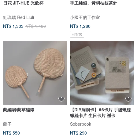
日花 JIT-HUE 光飲杯
手工純銀、黃桐枯枝茶針
紅琉璃 Red Liuli
小國王的工作室
NT$ 1,303
NT$ 1,480
NT$ 1,280
可客製
藺編扇/藺草編織
【DIY洞洞卡】A6卡片 手縫蠟線
螺絲卡片 生日卡片 謝卡
藺子
Soberbook
NT$ 550
NT$ 290