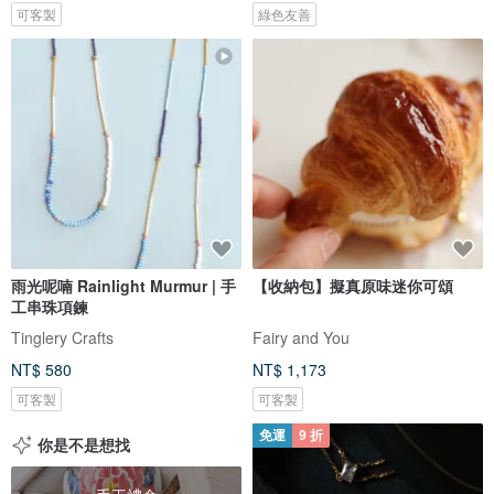
可客製
綠色友善
雨光呢喃 Rainlight Murmur | 手
【收納包】擬真原味迷你可頌
工串珠項鍊
Tinglery Crafts
Fairy and You
NT$ 580
NT$ 1,173
可客製
可客製
免運
9 折
你是不是想找