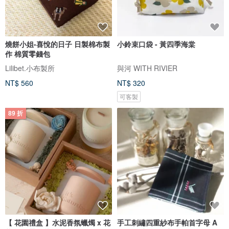
燒餅小姐-喜悅的日子 日製棉布製
小鈴束口袋 - 黃四季海棠
作 棉質零錢包
Lilibet.小布製所
與河 WITH RIVIER
NT$ 560
NT$ 320
可客製
89 折
【 花園禮盒 】水泥香氛蠟燭 x 花
手工刺繡四重紗布手帕首字母 A