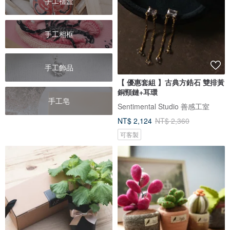
手工禮盒
手工相框
手工飾品
【 優惠套組 】古典方鋯石 雙排黃
銅頸鏈+耳環
手工皂
Sentimental Studio 善感工室
NT$ 2,124
NT$ 2,360
可客製