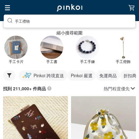
手工禮物
縮小搜尋範圍
手工卡片
手工書
手工手鍊
手工燈飾
Pinkoi 跨境直送
Pinkoi 嚴選
免運商品
折扣商
熱門程度優先
找到 211,000+ 件商品