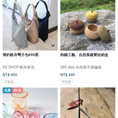
簡約帆布彎月包#99黑
鉤織工藝。自然風橡實收納盒
XX SHOP 帆布製包
365 dias 自然風手感編織
NT$ 850
NT$ 490
可客製
可客製
免運
88 折