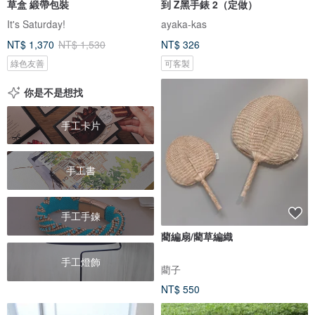
草盒 緞帶包裝
到 Z黑手錶 2（定做）
It's Saturday!
ayaka-kas
NT$ 1,370
NT$ 1,530
NT$ 326
綠色友善
可客製
你是不是想找
手工卡片
手工書
手工手鍊
藺編扇/藺草編織
手工燈飾
藺子
NT$ 550