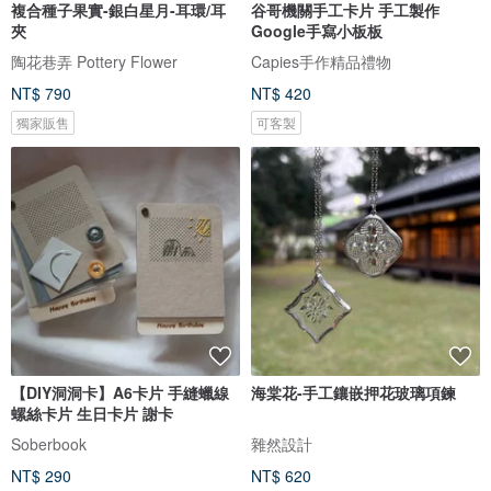
複合種子果實-銀白星月-耳環/耳
谷哥機關手工卡片 手工製作
夾
Google手寫小板板
陶花巷弄 Pottery Flower
Capies手作精品禮物
NT$ 790
NT$ 420
獨家販售
可客製
【DIY洞洞卡】A6卡片 手縫蠟線
海棠花-手工鑲嵌押花玻璃項鍊
螺絲卡片 生日卡片 謝卡
Soberbook
雜然設計
NT$ 290
NT$ 620