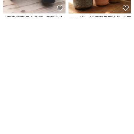
大葉青紫蘇(日本品種)_香草盆栽
100% Wool羊毛氈手工植栽_公平
禮物款
貿易
Perch棲息文創－公平貿易 天然纖維 手工製作
小菜一盆 laiveitsai
NT$ 195
NT$ 420
綠色友善
免運
9 折
You & Me 你和我 情人節 手工卡
(現貨) 晨霧白 手工陶瓷抹茶碗 片
片 Valentine's Day Card 橄欖綠
口碗 Matcha Bowl Chawan