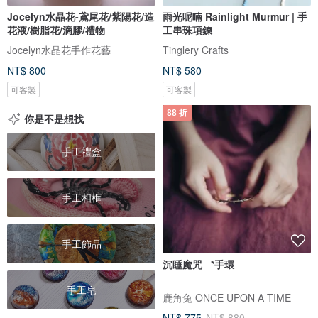
Jocelyn水晶花-鳶尾花/紫陽花/造
雨光呢喃 Rainlight Murmur | 手
花液/樹脂花/滴膠/禮物
工串珠項鍊
Jocelyn水晶花手作花藝
Tinglery Crafts
NT$ 800
NT$ 580
可客製
可客製
88 折
你是不是想找
手工禮盒
手工相框
手工飾品
沉睡魔咒 *手環
手工皂
鹿角兔 ONCE UPON A TIME
NT$ 775
NT$ 880