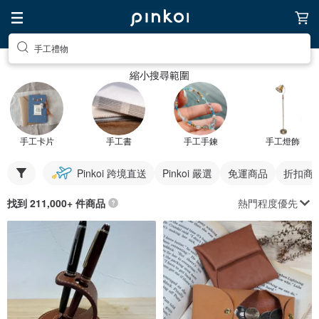
手工禮物
縮小搜尋範圍
手工卡片
手工書
手工手鍊
手工燈飾
Pinkoi 跨境直送
Pinkoi 嚴選
免運商品
折扣商
熱門程度優先
找到 211,000+ 件商品