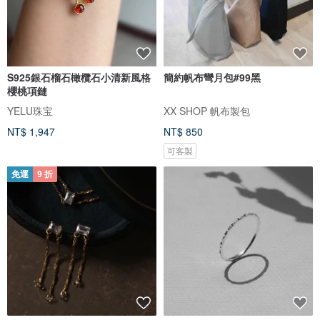
S925銀石榴石橄欖石小清新風格
簡約帆布彎月包#99黑
櫻桃項鏈
YELU珠宝
XX SHOP 帆布製包
NT$ 1,947
NT$ 850
可客製
免運
9 折