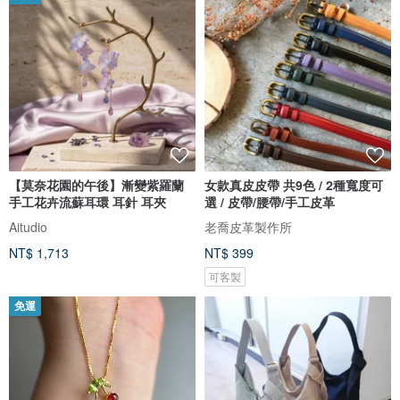
【莫奈花園的午後】漸變紫羅蘭
女款真皮皮帶 共9色 / 2種寬度可
手工花卉流蘇耳環 耳針 耳夾
選 / 皮帶/腰帶/手工皮革
Aitudio
老喬皮革製作所
NT$ 1,713
NT$ 399
可客製
免運