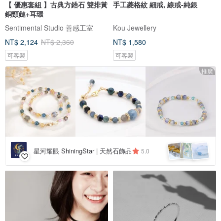
【 優惠套組 】古典方鋯石 雙排黃
手工菱格紋 細戒, 線戒-純銀
銅頸鏈+耳環
Sentimental Studio 善感工室
Kou Jewellery
NT$ 2,124
NT$ 2,360
NT$ 1,580
可客製
可客製
推廣
星河耀眼 ShiningStar | 天然石飾品
5.0