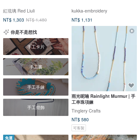
紅琉璃 Red Liuli
kukka-embroidery
NT$ 1,303
NT$ 1,480
NT$ 1,131
你是不是想找
手工卡片
手工書
手工手鍊
雨光呢喃 Rainlight Murmur | 手
工串珠項鍊
手工燈飾
Tinglery Crafts
NT$ 580
可客製
免運