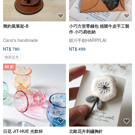
簡約風筆架-B
小巧方形零錢包 植鞣牛皮手工製
作 小巧易收納
Carol's handmade
穎川手創HARRYLAI
NT$ 780
NT$ 499
獨家販售
88 折
日花 JIT-HUE 光飲杯
北歐花卉刺繡胸針