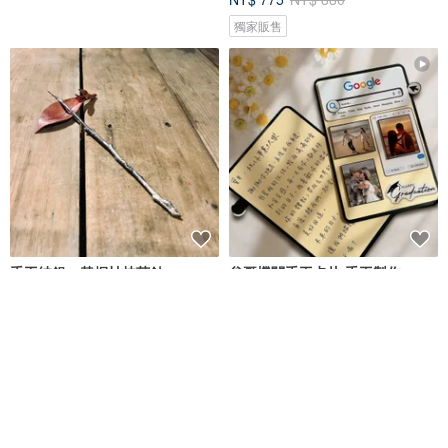
獨家販售
手工純銀、黃桐枯枝茶針
谷哥機關手工卡片 手工製作
Google手寫小板板
小國王的工作室
Capies手作精品禮物
NT$ 1,280
NT$ 420
可客製
可客製