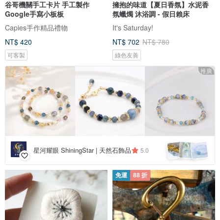
谷哥機關手工卡片 手工製作
擁抱的味道【夏日香氛】水泥香
Google手寫小板板
氛蠟燭 沐浴調 - 假日賴床
Capies手作精品禮物
It's Saturday!
NT$ 420
NT$ 702
NT$ 780
可客製
綠色友善
推廣
星河耀眼 ShiningStar | 天然石飾品
5.0
免運
88 折