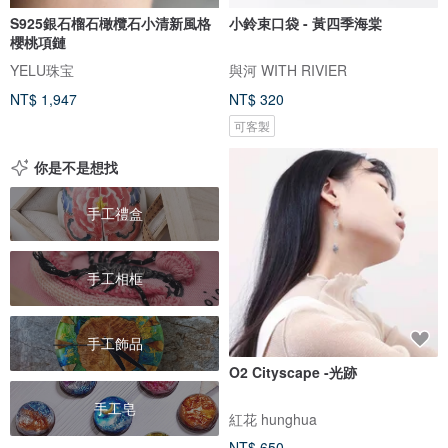
S925銀石榴石橄欖石小清新風格
小鈴束口袋 - 黃四季海棠
櫻桃項鏈
YELU珠宝
與河 WITH RIVIER
NT$ 1,947
NT$ 320
可客製
你是不是想找
手工禮盒
手工相框
手工飾品
O2 Cityscape -光跡
手工皂
紅花 hunghua
NT$ 650