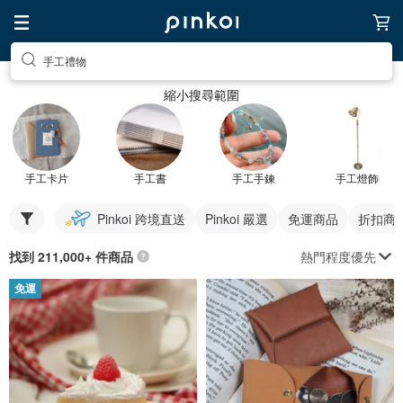
手工禮物
縮小搜尋範圍
手工卡片
手工書
手工手鍊
手工燈飾
Pinkoi 跨境直送
Pinkoi 嚴選
免運商品
折扣商
熱門程度優先
找到 211,000+ 件商品
免運