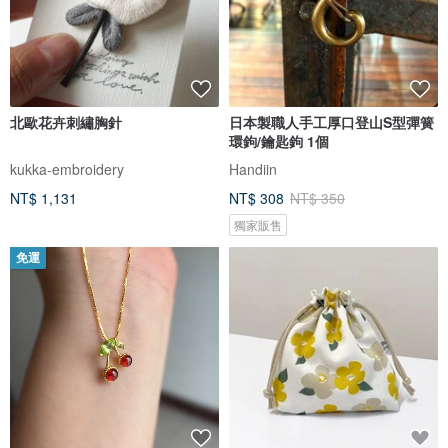
北歐花卉刺繡胸針
日本製職人手工厚口登山S型彈簧
環鉤/鑰匙鉤 1個
kukka-embroidery
Handiin
NT$ 1,131
NT$ 308
NT$ 350
獨家販售
免運