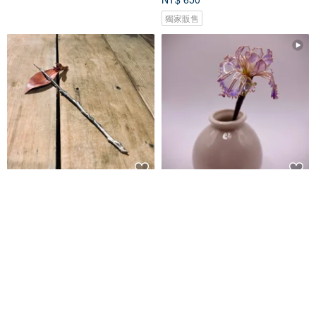
獨家販售
手工純銀、黃桐枯枝茶針
Jocelyn水晶花-鳶尾花/紫陽花/造
花液/樹脂花/滴膠/禮物
小國王的工作室
Jocelyn水晶花手作花藝
NT$ 1,280
NT$ 800
可客製
可客製
88 折