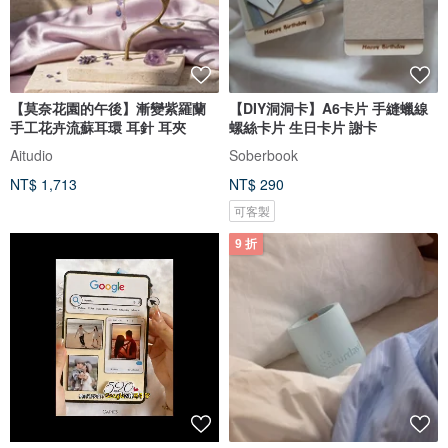
【莫奈花園的午後】漸變紫羅蘭
【DIY洞洞卡】A6卡片 手縫蠟線
手工花卉流蘇耳環 耳針 耳夾
螺絲卡片 生日卡片 謝卡
Aitudio
Soberbook
NT$ 1,713
NT$ 290
可客製
9 折