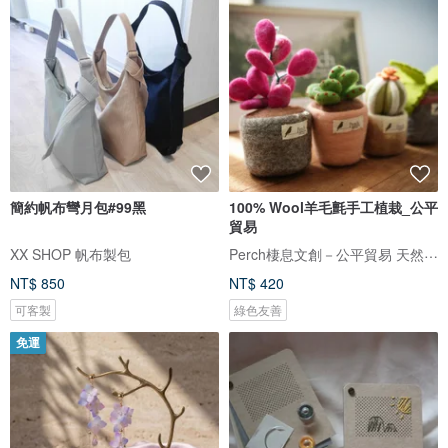
簡約帆布彎月包#99黑
100% Wool羊毛氈手工植栽_公平
貿易
Perch棲息文創－公平貿易 天然纖維 手工製作
XX SHOP 帆布製包
NT$ 850
NT$ 420
可客製
綠色友善
免運