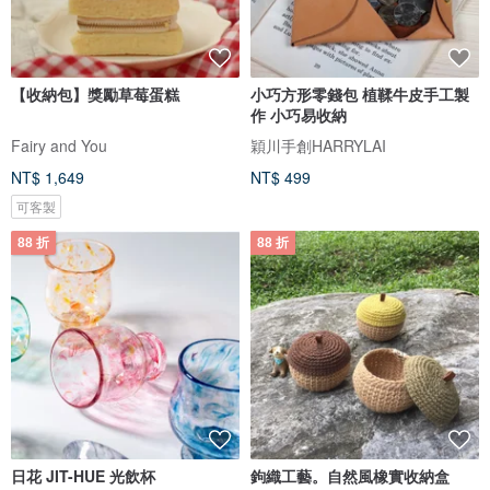
【收納包】獎勵草莓蛋糕
小巧方形零錢包 植鞣牛皮手工製
作 小巧易收納
Fairy and You
穎川手創HARRYLAI
NT$ 1,649
NT$ 499
可客製
88 折
88 折
日花 JIT-HUE 光飲杯
鉤織工藝。自然風橡實收納盒