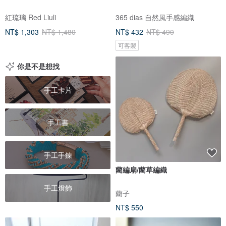
紅琉璃 Red Liuli
365 dias 自然風手感編織
NT$ 1,303
NT$ 1,480
NT$ 432
NT$ 490
可客製
你是不是想找
手工卡片
手工書
手工手鍊
藺編扇/藺草編織
手工燈飾
藺子
NT$ 550