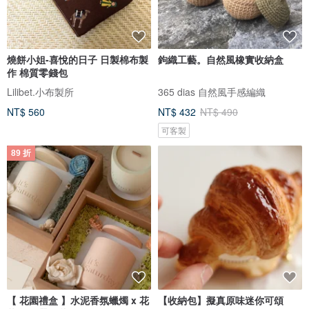
燒餅小姐-喜悅的日子 日製棉布製
鉤織工藝。自然風橡實收納盒
作 棉質零錢包
Lilibet.小布製所
365 dias 自然風手感編織
NT$ 560
NT$ 432
NT$ 490
可客製
89 折
【 花園禮盒 】水泥香氛蠟燭 x 花
【收納包】擬真原味迷你可頌