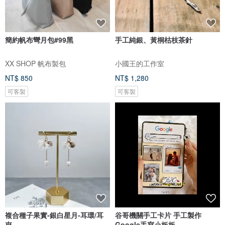
簡約帆布彎月包#99黑
手工純銀、黃桐枯枝茶針
XX SHOP 帆布製包
小國王的工作室
NT$ 850
NT$ 1,280
可客製
可客製
複合種子果實-銀白星月-耳環/耳
谷哥機關手工卡片 手工製作
夾
Google手寫小板板