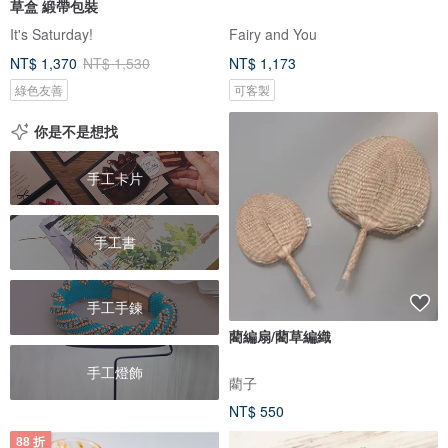
草盒 緞帶包裝
It's Saturday!
Fairy and You
NT$ 1,370
NT$ 1,530
NT$ 1,173
綠色友善
可客製
你是不是想找
手工卡片
手工書
手工手鍊
藺編扇/藺草編織
手工燈飾
藺子
NT$ 550
88 折