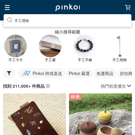
手工禮物
縮小搜尋範圍
手工卡片
手工書
手工手鍊
手工燈飾
Pinkoi 跨境直送
Pinkoi 嚴選
免運商品
折扣商
熱門程度優先
找到 211,000+ 件商品
88 折