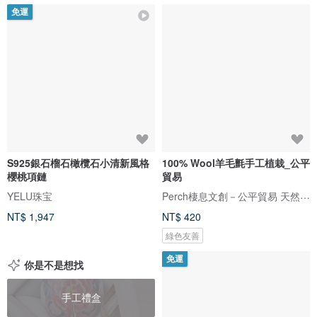
免運
S925銀石榴石橄欖石小清新風格
100% Wool羊毛氈手工植栽_公平
櫻桃項鏈
貿易
Perch棲息文創－公平貿易 天然纖維 手工製作
YELU珠宝
NT$ 1,947
NT$ 420
綠色友善
免運
你是不是想找
手工禮盒