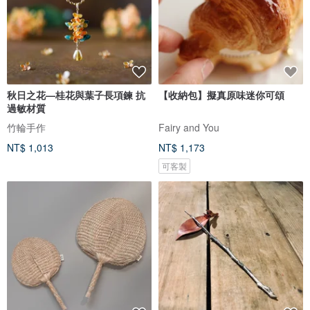
秋日之花—桂花與葉子長項鍊 抗
【收納包】擬真原味迷你可頌
過敏材質
竹輪手作
Fairy and You
NT$ 1,013
NT$ 1,173
可客製