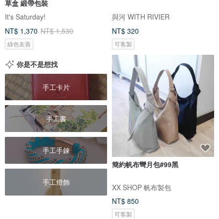
草盒 緞帶包裝
It's Saturday!
與河 WITH RIVIER
NT$ 1,370
NT$ 1,530
NT$ 320
綠色友善
可客製
你是不是想找
手工卡片
手工書
手工手鍊
簡約帆布彎月包#99黑
手工燈飾
XX SHOP 帆布製包
NT$ 850
可客製