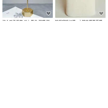
複合種子果實-銀白星月-耳環/耳
誰跟我誰好運 - 人間幸運星手環
夾
(套組)
陶花巷弄 Pottery Flower
Whisper 小意思手環
NT$ 790
NT$ 1,980
獨家販售
大葉青紫蘇(日本品種)_香草盆栽
手工刺繡四重紗布手帕首字母 A