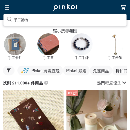
手工禮物
縮小搜尋範圍
手工卡片
手工書
手工手鍊
手工燈飾
Pinkoi 跨境直送
Pinkoi 嚴選
免運商品
折扣商
熱門程度優先
找到 211,000+ 件商品
81 折