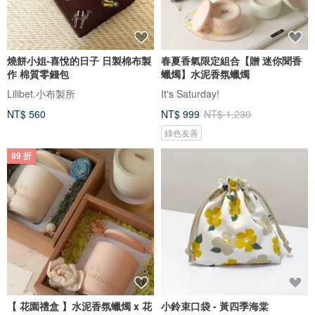
燒餅小姐-喜悅的日子 日製棉布製
春夏香氣限定組合【贈 迷你聞香
作 棉質零錢包
蠟燭】水泥香氛蠟燭
Lilibet.小布製所
It's Saturday!
NT$ 560
NT$ 999
NT$ 1,230
綠色友善
89 折
【 花園禮盒 】水泥香氛蠟燭 x 花
小鈴束口袋 - 黃四季海棠