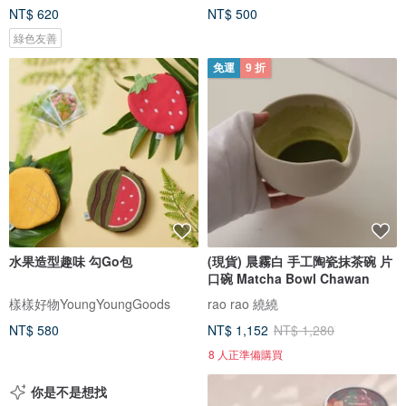
NT$ 620
NT$ 500
綠色友善
免運
9 折
水果造型趣味 勾Go包
(現貨) 晨霧白 手工陶瓷抹茶碗 片
口碗 Matcha Bowl Chawan
樣樣好物YoungYoungGoods
rao rao 繞繞
NT$ 580
NT$ 1,152
NT$ 1,280
8 人正準備購買
你是不是想找