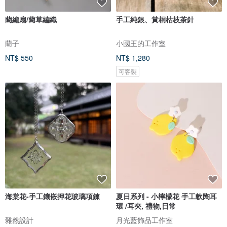
藺編扇/藺草編織
手工純銀、黃桐枯枝茶針
藺子
小國王的工作室
NT$ 550
NT$ 1,280
可客製
海棠花-手工鑲嵌押花玻璃項鍊
夏日系列 - 小檸檬花 手工軟陶耳
環 /耳夾, 禮物,日常
雜然設計
月光藍飾品工作室