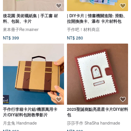
後花園 美術襯紙集 | 手工書 材
| DIY卡片 | 情書機關進階: 滑動、
料、包裝、卡片
拉開換換卡、瀑布 卡片材料包
來本冊子Re:mainer
手作吧！材料商店
NT$ 399
NT$ 280
手作行李箱卡片組/機票萬用卡
2025聖誕樹點亮星星卡片DIY材料
片/DIY材料包附教學影片
包
月盒兔 Handmade
莎莎手作 ShaSha handmade