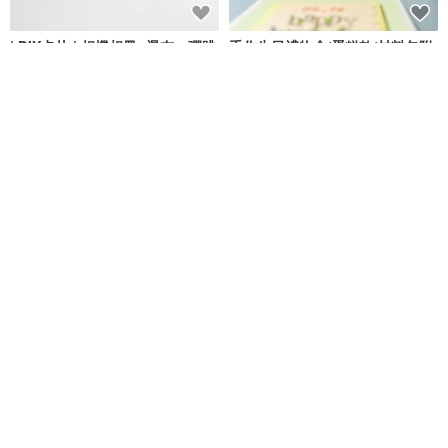
| DIY卡片 | 相機相冊: 瀑布、彈跳
手作生日禮物盒/蛋糕款/材料包附
機關 卡片材料包-手作吧材料
教學影片/客製
手作吧！材料商店
月盒兔 Handmade
NT$ 330
NT$ 799
可客製
免運
對摺4卡位1相位皮革卡片套 | 手
手作蛋糕造型卡片/莫蘭迪色系DIY
縫材料包 | BSP135
材料包/生日卡片附教學影片
The Lederer
月盒兔 Handmade