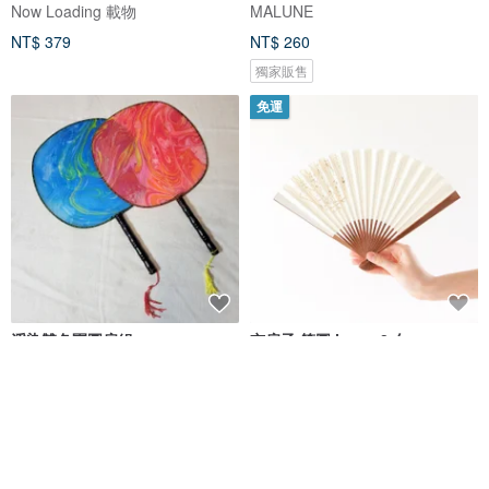
Now Loading 載物
MALUNE
NT$ 379
NT$ 260
獨家販售
免運
浮染雙色團圓扇組
京扇子 箔圖 image2 白
JYMA傑瑛浮染
金彩扇子作家 米原康人
NT$ 500
NT$ 3,109
可客製
可客製
免運