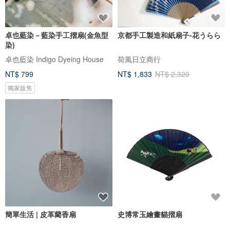
卓也藍染－藍染手工摺扇(金魚型
京都手工製造和紙扇子-花うらら
染)
卓也藍染 Indigo Dyeing House
荷風日立商行
NT$ 799
NT$ 1,833
NT$ 2,320
獨家販售
簡單生活 | 皮革藺香扇
史博常玉繪畫貓摺扇