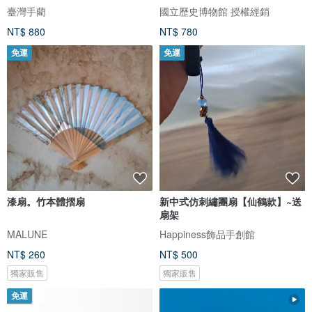
臺灣手藺
國立歷史博物館 授權經銷
NT$ 880
NT$ 780
免運
免運
漆扇。竹本體摺扇
新中式仿刺繡團扇【仙鶴款】~送
扇架
MALUNE
Happiness飾品手創館
NT$ 260
NT$ 500
獨家販售
獨家販售
免運