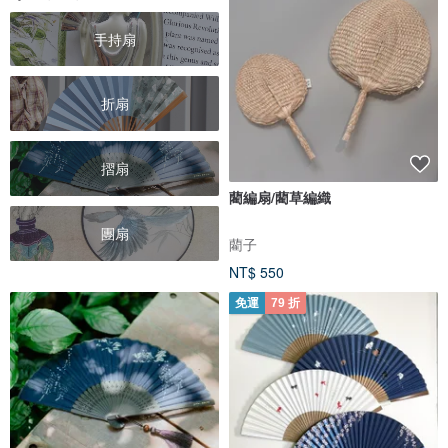
手持扇
折扇
摺扇
藺編扇/藺草編織
團扇
藺子
NT$ 550
免運
79 折