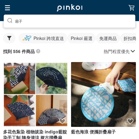
扇子
Pinkoi 跨境直送
Pinkoi 嚴選
免運商品
折扣商
熱門程度優先
找到 556 件商品
多花色紮染 植物拔染 indigo藍靛
藍色海浪 便攜折疊扇子
染手工制 隨身清涼 複古摺疊扇