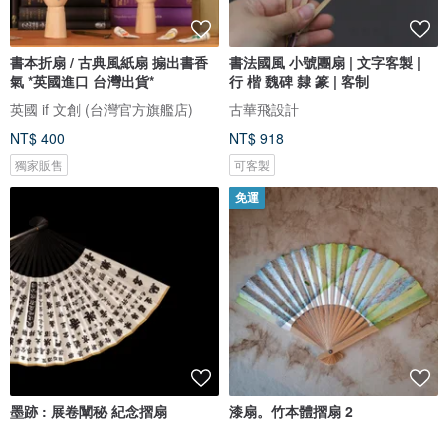
書本折扇 / 古典風紙扇 搧出書香
書法國風 小號團扇 | 文字客製 |
氣 *英國進口 台灣出貨*
行 楷 魏碑 隸 篆 | 客制
英國 if 文創 (台灣官方旗艦店)
古華飛設計
NT$ 400
NT$ 918
獨家販售
可客製
免運
墨跡 : 展卷闡秘 紀念摺扇
漆扇。竹本體摺扇 2