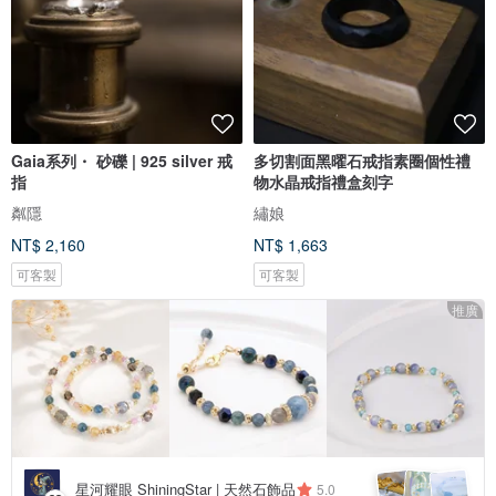
Gaia系列・ 砂礫 | 925 silver 戒
多切割面黑曜石戒指素圈個性禮
指
物水晶戒指禮盒刻字
粼隱
繡娘
NT$ 2,160
NT$ 1,663
可客製
可客製
推廣
星河耀眼 ShiningStar | 天然石飾品
5.0