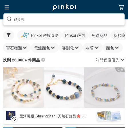
戒指男
Pinkoi 跨境直送
Pinkoi 嚴選
免運商品
折扣商
寶石種類
電鍍顏色
客製化
材質
顏色
熱門程度優先
找到 26,000+ 件商品
推廣
星河耀眼 ShiningStar | 天然石飾品
5.0