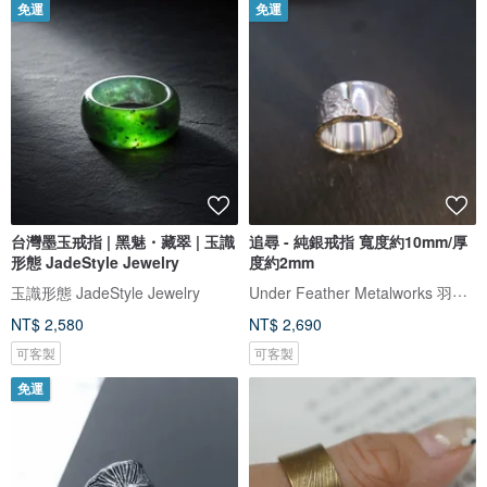
免運
免運
台灣墨玉戒指 | 黑魅・藏翠 | 玉識
追尋 - 純銀戒指 寬度約10mm/厚
形態 JadeStyle Jewelry
度約2mm
Under Feather Metalworks 羽下金工
玉識形態 JadeStyle Jewelry
NT$ 2,580
NT$ 2,690
可客製
可客製
免運