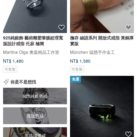
925純銀飾 藝術雕塑筆簇紋理寬
撫存 絲語系列 開放式戒指 黃銅厚
版設計戒指 仛寂 極簡
實版
Martina Olga 奧嘉精品工作室
München 猛懸手作金工
NT$ 1,480
NT$ 1,580
可客製
可客製
免運
你是不是想找
925純銀男戒
寬版男戒
黑瑪瑙男戒