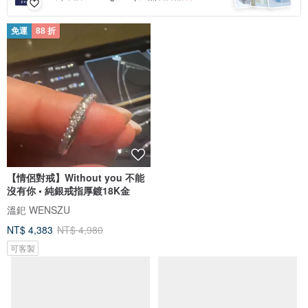
免運
88 折
【情侶對戒】Without you 不能
沒有你 • 純銀戒指厚鍍18K金
溫釲 WENSZU
NT$ 4,383
NT$ 4,980
可客製