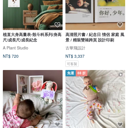
植直大身高量表-殼斗科系列/身高
高清照片書 / 紀念日 情侶 家庭 風
尺/成長尺/成長紀念
景 / 精裝雙裱跨頁 設計印刷
A Plant Studio
古華飛設計
NT$ 720
NT$ 3,337
可客製
免運
88 折