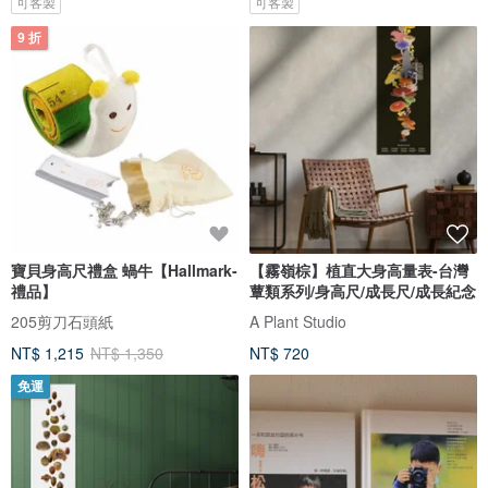
可客製
可客製
9 折
寶貝身高尺禮盒 蝸牛【Hallmark-
【霧嶺棕】植直大身高量表-台灣
禮品】
蕈類系列/身高尺/成長尺/成長紀念
205剪刀石頭紙
A Plant Studio
NT$ 1,215
NT$ 1,350
NT$ 720
免運