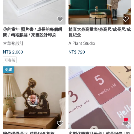
你的童年 照片書 / 成長的每個瞬
植直大身高量表/身高尺/成長尺/成
間 / 精裱膠裝 / 來圖設計印刷
長紀念
古華飛設計
A Plant Studio
NT$ 2,669
NT$ 720
可客製
免運
陪你慢慢長大 成長紀念相框
客製化寶寶月份卡 | 成長紀錄 | 拍