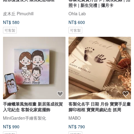
照卡 | 新生兒禮 | 彌月卡
皮木丘 Pimuchill
Ohla Lab
NT$ 580
NT$ 600
可客製
可客製
手繪蠟筆風無框畫 新居落成祝賀
客製化名字 日期 月份 寶寶手足畫
入宅紀念 客製化家庭擺飾
腳印相框 寶寶周歲紀念 抓周
MiniGarden手繪客製化
MABO
NT$ 990
NT$ 790