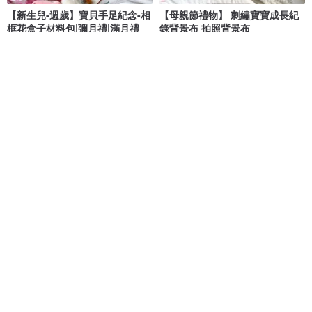
【新生兒-週歲】寶貝手足紀念-相
【母親節禮物】 刺繡寶寶成長紀
框花盒子材料包|彌月禮|滿月禮
錄背景布 拍照背景布
花伴一生
CHASING THREADS
NT$ 1,580
NT$ 1,479
NT$ 1,680
可客製
叢林身高測量圖
留住全家最幸福的旅行時光 客製
化手繪無框畫 家庭旅遊紀念 孩子
Smart Mama
MiniGarden手繪客製化
NT$ 1,649
NT$ 1,190