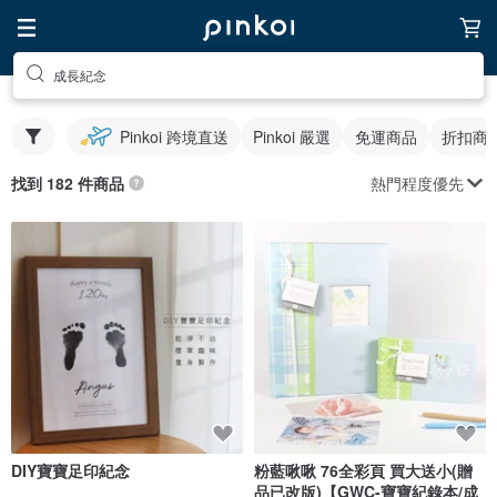
成長紀念
Pinkoi 跨境直送
Pinkoi 嚴選
免運商品
折扣商
熱門程度優先
找到 182 件商品
DIY寶寶足印紀念
粉藍啾啾 76全彩頁 買大送小(贈
品已改版)【GWC-寶寶紀錄本/成