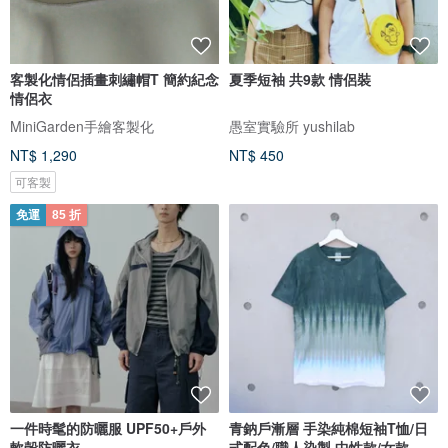
客製化情侶插畫刺繡帽T 簡約紀念
夏季短袖 共9款 情侶裝
情侶衣
MiniGarden手繪客製化
愚室實驗所 yushilab
NT$ 1,290
NT$ 450
可客製
免運
85 折
一件時髦的防曬服 UPF50+戶外
青鈉戶漸層 手染純棉短袖T恤/日
軟殼防曬衣
式配色/職人染製 中性款/女款