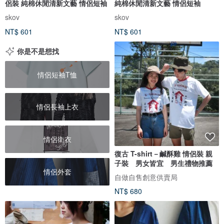
侶裝 純棉休閒清新文藝 情侶短袖
純棉休閒清新文藝 情侶短袖
skov
skov
NT$ 601
NT$ 601
你是不是想找
情侶短袖T恤
情侶長袖上衣
情侶衛衣
復古 T-shirt－鹹酥雞 情侶裝 親
子裝 男女皆宜 男生禮物推薦
情侶外套
自做自售創意供賣局
NT$ 680