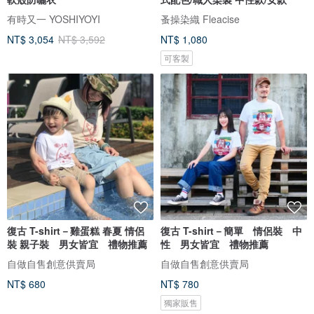
有時又一 YOSHIYOYI
蚤操染織 Fleacise
NT$ 3,054
NT$ 3,592
NT$ 1,080
可客製
復古 T-shirt－雞蛋糕 春夏 情侶
復古 T-shirt－簡單 情侶裝 中
裝 親子裝 男女皆宜 禮物推薦
性 男女皆宜 禮物推薦
自做自售創意供賣局
自做自售創意供賣局
NT$ 680
NT$ 780
獨家販售