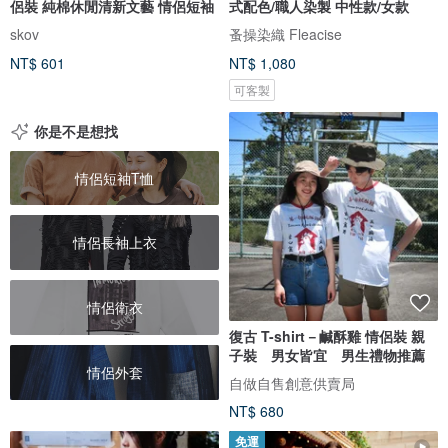
侶裝 純棉休閒清新文藝 情侶短袖
式配色/職人染製 中性款/女款
skov
蚤操染織 Fleacise
NT$ 601
NT$ 1,080
可客製
你是不是想找
情侶短袖T恤
情侶長袖上衣
情侶衛衣
復古 T-shirt－鹹酥雞 情侶裝 親
子裝 男女皆宜 男生禮物推薦
情侶外套
自做自售創意供賣局
NT$ 680
免運