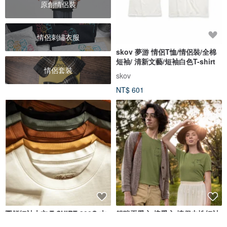
原創情侶裝
情侶刺繡衣服
skov 夢游 情侶T恤/情侶裝/全棉
短袖/ 清新文藝/短袖白色T-shirt
情侶套裝
skov
NT$ 601
圓領短袖上衣 T-SHIRT 300G 古
貓咪丟愛心 接愛心 情侶中性短袖
董織機 五色 夏天舒適 情侶裝 男
T恤 軍綠 情侶裝情人節男友禮物