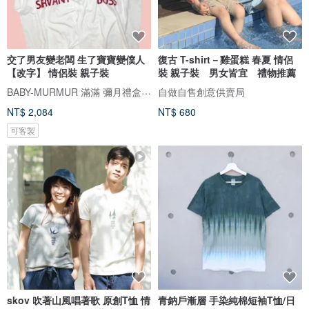
交了男友變老闆 生了寶寶變僕人
復古 T-shirt－雞蛋糕 春夏 情侶
【改字】 情侶裝 親子裝
裝 親子裝 男女皆宜 禮物推薦
BABY-MURMUR 滿滿 彌月禮盒 親子裝
自做自售創意供賣局
NT$ 2,084
NT$ 680
可客製
skov 吹著山風唱著歌 原創T恤 情
青鈉戶漸層 手染純棉短袖T恤/日