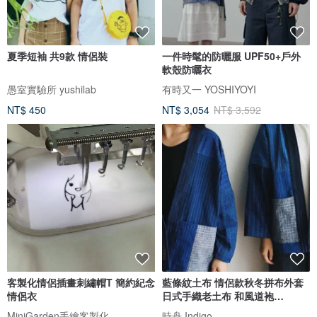
夏季短袖 共9款 情侶裝
一件時髦的防曬服 UPF50+戶外
軟殼防曬衣
愚室實驗所 yushilab
有時又一 YOSHIYOYI
NT$ 450
NT$ 3,054
NT$ 3,592
客製化情侶插畫刺繡帽T 簡約紀念
藍條紋土布 情侶款秋冬拼布外套
情侶衣
日式手織老土布 和風道袍
Kimono
MiniGarden手繪客製化
時舟 Indigo