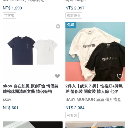
NT$ 1,290
NT$ 2,997
可客製
獨家販售
免運
skov 自在如風 原創T恤 情侶裝
2件入【歲末 7 折】性格好+脾氣
純棉休閒清新文藝 情侶短袖
差 情侶裝 閨蜜裝 情人節 七夕
BABY-MURMUR 滿滿 彌月禮盒 親子裝
skov
NT$ 601
NT$ 2,084
可客製