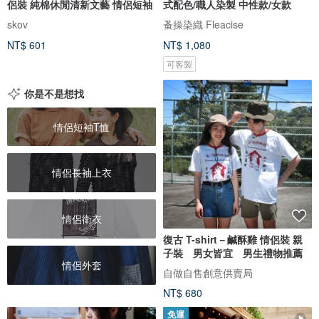
侶裝 純棉休閒清新文藝 情侶短袖
式配色/職人染製 中性款/女款
skov
蚤操染織 Fleacise
NT$ 601
NT$ 1,080
可客製
你是不是想找
情侶短袖T恤
情侶長袖上衣
情侶衛衣
復古 T-shirt－鹹酥雞 情侶裝 親
子裝 男女皆宜 男生禮物推薦
情侶外套
自做自售創意供賣局
NT$ 680
免運