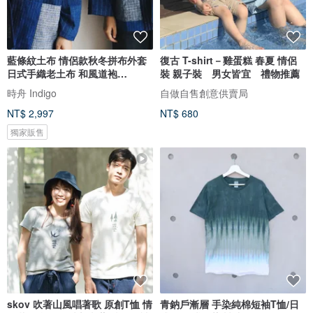
藍條紋土布 情侶款秋冬拼布外套
復古 T-shirt－雞蛋糕 春夏 情侶
日式手織老土布 和風道袍
裝 親子裝 男女皆宜 禮物推薦
Kimono
時舟 Indigo
自做自售創意供賣局
NT$ 2,997
NT$ 680
獨家販售
skov 吹著山風唱著歌 原創T恤 情
青鈉戶漸層 手染純棉短袖T恤/日