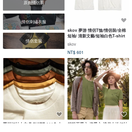
原創情侶裝
情侶刺繡衣服
skov 夢游 情侶T恤/情侶裝/全棉
短袖/ 清新文藝/短袖白色T-shirt
情侶套裝
skov
NT$ 601
圓領短袖上衣 T-SHIRT 300G 古
貓咪丟愛心 接愛心 情侶中性短袖
董織機 五色 夏天舒適 情侶裝 男
T恤 軍綠 情侶裝情人節男友禮物