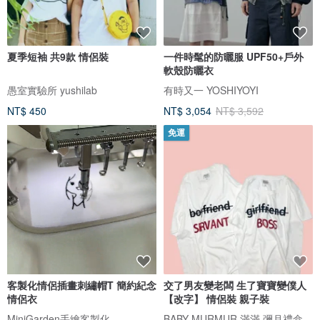
夏季短袖 共9款 情侶裝
一件時髦的防曬服 UPF50+戶外
軟殼防曬衣
愚室實驗所 yushilab
有時又一 YOSHIYOYI
NT$ 450
NT$ 3,054
NT$ 3,592
免運
客製化情侶插畫刺繡帽T 簡約紀念
交了男友變老闆 生了寶寶變僕人
情侶衣
【改字】 情侶裝 親子裝
BABY-MURMUR 滿滿 彌月禮盒 親子裝
MiniGarden手繪客製化