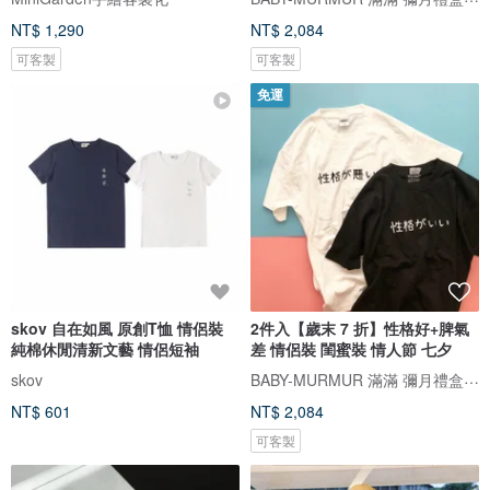
NT$ 1,290
NT$ 2,084
可客製
可客製
免運
skov 自在如風 原創T恤 情侶裝
2件入【歲末 7 折】性格好+脾氣
純棉休閒清新文藝 情侶短袖
差 情侶裝 閨蜜裝 情人節 七夕
BABY-MURMUR 滿滿 彌月禮盒 親子裝
skov
NT$ 601
NT$ 2,084
可客製